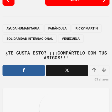
o
s
t
P
,
,
,
,
a
AYUDA HUMANITARIA
FARÁNDULA
RICKY MARTIN
g
SOLIDARIDAD INTERNACIONAL
VENEZUELA
i
n
¿TE GUSTA ESTO? ¡¡¡COMPÁRTELO CON TUS
a
AMIGOS!!!
t
i
o
63
shares
n