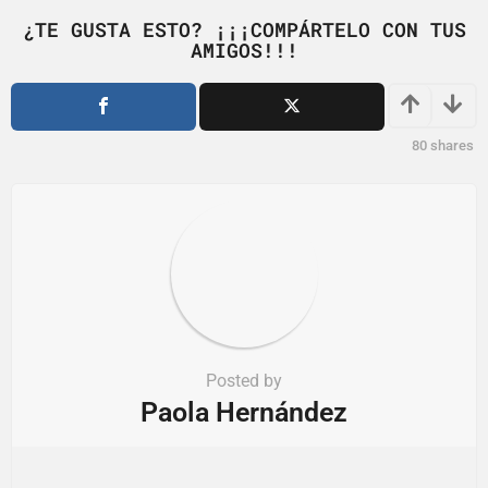
n
¿TE GUSTA ESTO? ¡¡¡COMPÁRTELO CON TUS
a
AMIGOS!!!
t
i
o
80
shares
n
Posted by
Paola Hernández