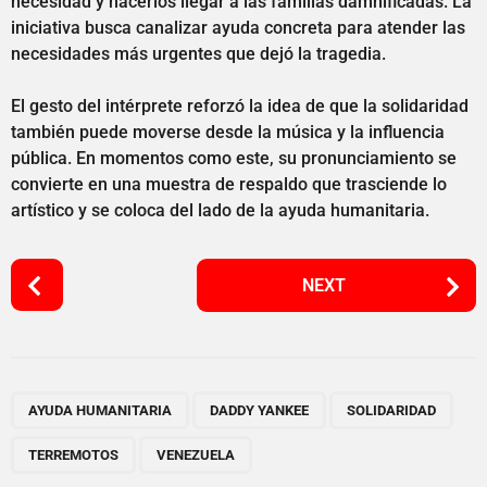
necesidad y hacerlos llegar a las familias damnificadas. La
iniciativa busca canalizar ayuda concreta para atender las
necesidades más urgentes que dejó la tragedia.
El gesto del intérprete reforzó la idea de que la solidaridad
también puede moverse desde la música y la influencia
pública. En momentos como este, su pronunciamiento se
convierte en una muestra de respaldo que trasciende lo
artístico y se coloca del lado de la ayuda humanitaria.
P
NEXT
o
s
t
P
,
,
,
,
a
AYUDA HUMANITARIA
DADDY YANKEE
SOLIDARIDAD
g
TERREMOTOS
VENEZUELA
i