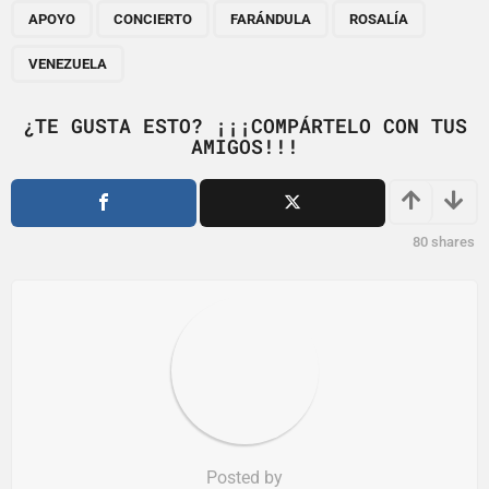
,
,
,
,
a
APOYO
CONCIERTO
FARÁNDULA
ROSALÍA
g
VENEZUELA
i
n
¿TE GUSTA ESTO? ¡¡¡COMPÁRTELO CON TUS
a
AMIGOS!!!
t
i
o
80
shares
n
Posted by