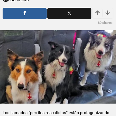
s
s
a
a
g
g
o
o
80
shares
Los llamados “perritos rescatistas” están protagonizando