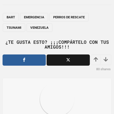
t
P
,
,
,
,
a
BART
EMERGENCIA
PERROS DE RESCATE
g
TSUNAMI
VENEZUELA
i
n
¿TE GUSTA ESTO? ¡¡¡COMPÁRTELO CON TUS
a
AMIGOS!!!
t
i
o
80
shares
n