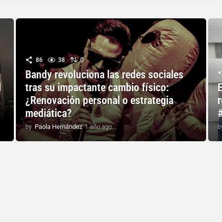
86
38
0
Bandy revoluciona las redes sociales
l
tras su impactante cambio físico:
¿Renovación personal o estrategia
mediática?
by
Paola Hernández
1 año ago
1
b
a
ñ
o
a
g
o