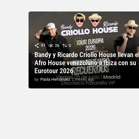
91
26
0
Bandy y Ricardo Criollo House llevan e
Afro House venezolano a Ibiza con su
Eurotour 2026
by
Paola Hernández
2 meses ago
2
m
e
s
e
s
a
g
o