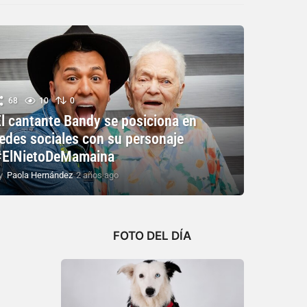
68
10
0
El cantante Bandy se posiciona en
redes sociales con su personaje
#ElNietoDeMamaina
y
Paola Hernández
2 años ago
2
a
ñ
o
s
FOTO DEL DÍA
a
g
o