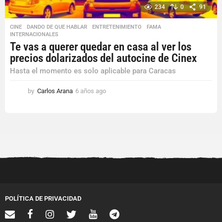
234
0
91
CINE
,
DANDO DE QUE HABLAR
,
ENTRETENIMIENTO
,
FAMA
,
INTERNACIONALES
Te vas a querer quedar en casa al ver los
precios dolarizados del autocine de Cinex
Hasta el momento es solo aplicable para Caracas
by
Carlos Arana
6 años ago
6
a
ñ
o
s
a
g
o
POLÍTICA DE PRIVACIDAD