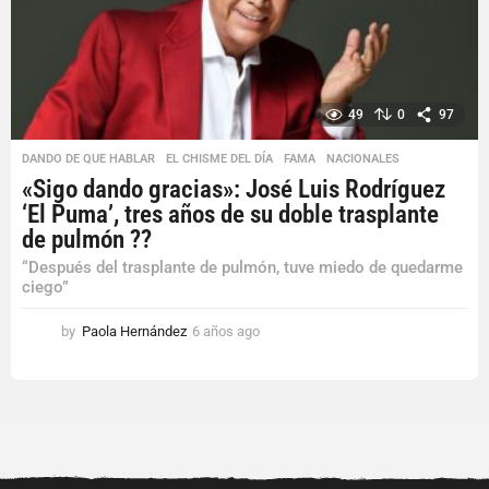
o
49
0
97
DANDO DE QUE HABLAR
,
EL CHISME DEL DÍA
,
FAMA
,
NACIONALES
«Sigo dando gracias»: José Luis Rodríguez
‘El Puma’, tres años de su doble trasplante
de pulmón ??
“Después del trasplante de pulmón, tuve miedo de quedarme
ciego”
by
Paola Hernández
6 años ago
6
a
ñ
o
s
a
g
o