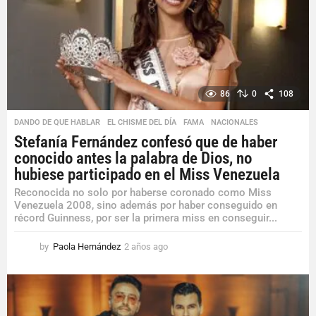
o
86
0
108
DANDO DE QUE HABLAR
,
EL CHISME DEL DÍA
,
FAMA
,
NACIONALES
Stefanía Fernández confesó que de haber
conocido antes la palabra de Dios, no
hubiese participado en el Miss Venezuela
Reconocida no solo por haberse coronado como Miss
Venezuela 2008, sino además por haber conseguido en
récord Guinness, por ser la primera miss en conseguir...
by
Paola Hernández
2 años ago
2
a
ñ
o
s
a