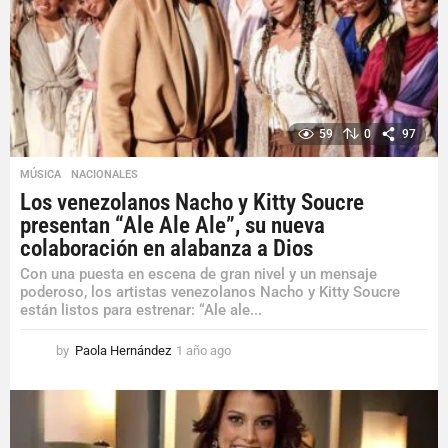
59
0
97
MÚSICA
,
NACIONALES
Los venezolanos Nacho y Kitty Soucre
presentan “Ale Ale Ale”, su nueva
colaboración en alabanza a Dios
Con una puesta en escena de gran nivel y un mensaje
poderoso, los artistas venezolanos Nacho y Kitty Soucre
están listos para estrenar: “Ale ale...
by
Paola Hernández
1 año ago
1
a
ñ
o
a
g