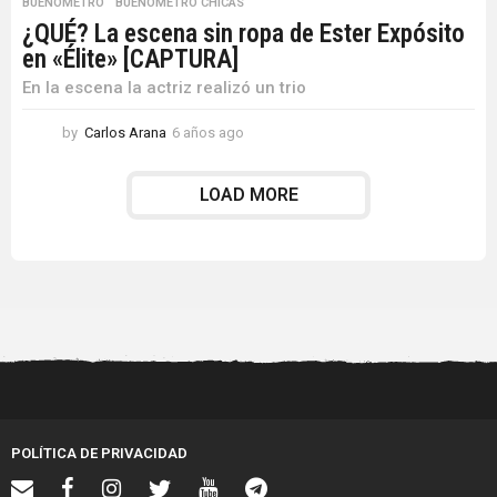
BUENOMETRO
,
BUENOMETRO CHICAS
¿QUÉ? La escena sin ropa de Ester Expósito
en «Élite» [CAPTURA]
En la escena la actriz realizó un trio
by
Carlos Arana
6 años ago
6
a
ñ
LOAD MORE
o
s
a
g
o
POLÍTICA DE PRIVACIDAD