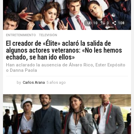
10
0
108
ENTRETENIMIENTO
,
TELEVISIÓN
El creador de «Élite» aclaró la salida de
algunos actores veteranos: «No les hemos
echado, se han ido ellos»
Han aclarado la ausencia de Álvaro Rico, Ester Expósito
o Danna Paola
by
Carlos Arana
5 años ago
5
a
ñ
o
s
a
g
o