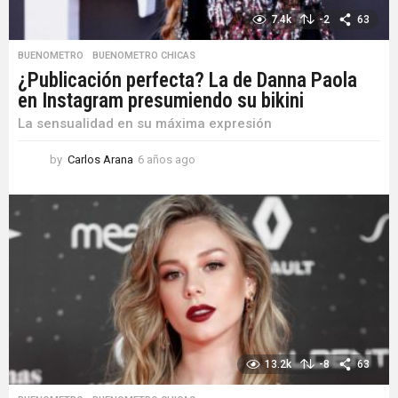
7.4k
-2
63
BUENOMETRO
,
BUENOMETRO CHICAS
¿Publicación perfecta? La de Danna Paola
en Instagram presumiendo su bikini
La sensualidad en su máxima expresión
by
Carlos Arana
6 años ago
6
a
ñ
o
s
a
g
o
13.2k
-8
63