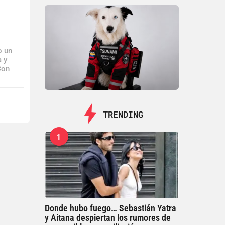
o un
a y
Con
TRENDING
1
Donde hubo fuego… Sebastián Yatra
y Aitana despiertan los rumores de