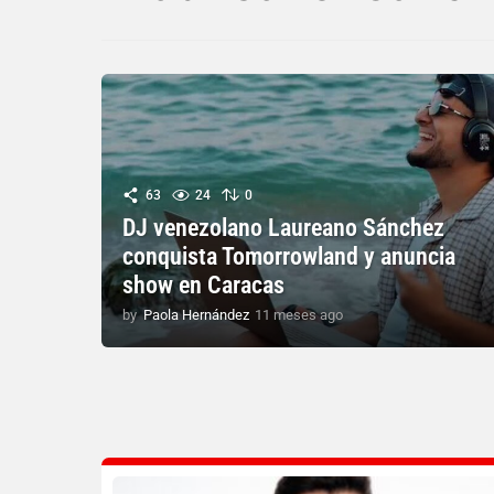
63
24
0
DJ venezolano Laureano Sánchez
conquista Tomorrowland y anuncia
show en Caracas
by
Paola Hernández
11 meses ago
1
1
m
e
s
e
s
a
g