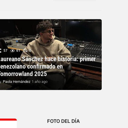
57
61
0
Laureano Sánchez hace historia: primer
venezolano confirmado en
Tomorrowland 2025
y
Paola Hernández
1 año ago
1
a
ñ
o
a
g
o
FOTO DEL DÍA