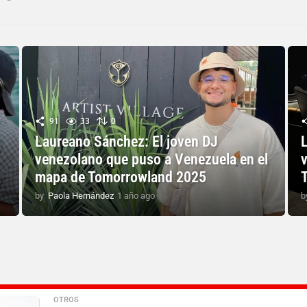
91
33
0
Laureano Sánchez: El joven DJ
venezolano que puso a Venezuela en el
mapa de Tomorrowland 2025
by
Paola Hernández
1 año ago
1
b
a
ñ
o
a
g
o
OTROS