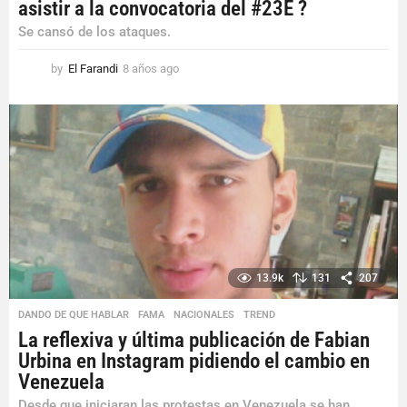
asistir a la convocatoria del #23E ?
Se cansó de los ataques.
by
El Farandi
8 años ago
8
a
ñ
o
s
a
g
o
13.9k
131
207
DANDO DE QUE HABLAR
,
FAMA
,
NACIONALES
,
TREND
La reflexiva y última publicación de Fabian
Urbina en Instagram pidiendo el cambio en
Venezuela
Desde que iniciaran las protestas en Venezuela se han