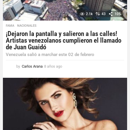
2.1k
43
105
FAMA
,
NACIONALES
¡Dejaron la pantalla y salieron a las calles!
Artistas venezolanos cumplieron el llamado
de Juan Guaidó
Venezuela salió a marchar este 02 de febrero
by
Carlos Arana
8 años ago
8
a
ñ
o
s
a
g
o