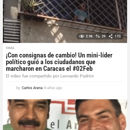
g
o
2.9k
39
170
FAMA
¡Con consignas de cambio! Un mini-líder
político guió a los ciudadanos que
marcharon en Caracas el #02Feb
El video fue compartido por Leonardo Padrón
by
Carlos Arana
8 años ago
8
a
ñ
o
s
a
g
o