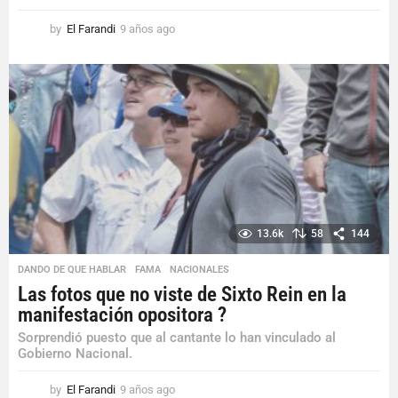
by
El Farandi
9 años ago
9
a
ñ
o
s
a
g
o
13.6k
58
144
DANDO DE QUE HABLAR
,
FAMA
,
NACIONALES
Las fotos que no viste de Sixto Rein en la
manifestación opositora ?
Sorprendió puesto que al cantante lo han vinculado al
Gobierno Nacional.
by
El Farandi
9 años ago
9