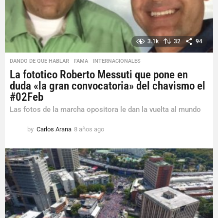
3.1k
32
94
DANDO DE QUE HABLAR
,
FAMA
,
INTERNACIONALES
La fototico Roberto Messuti que pone en
duda «la gran convocatoria» del chavismo el
#02Feb
Las fotos de la marcha opositora le dan la vuelta al mundo
by
Carlos Arana
8 años ago
8
a
ñ
o
s
a
g
o