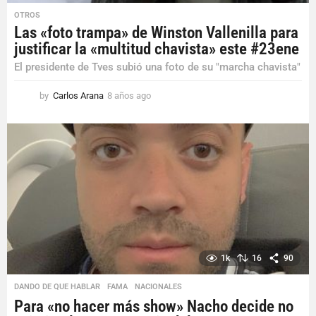
OTROS
Las «foto trampa» de Winston Vallenilla para
justificar la «multitud chavista» este #23ene
El presidente de Tves subió una foto de su "marcha chavista"
by
Carlos Arana
8 años ago
8
a
ñ
o
s
a
g
o
1k
16
90
DANDO DE QUE HABLAR
,
FAMA
,
NACIONALES
Para «no hacer más show» Nacho decide no