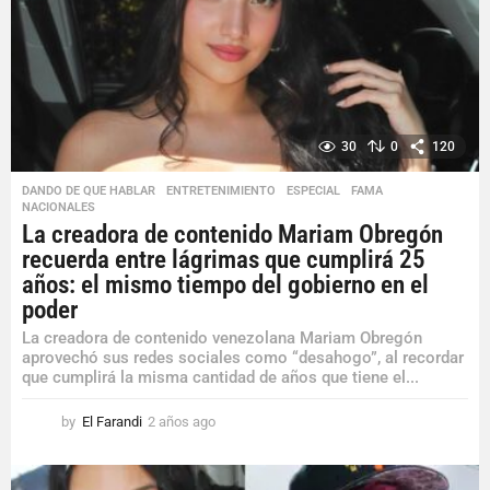
30
0
120
DANDO DE QUE HABLAR
,
ENTRETENIMIENTO
,
ESPECIAL
,
FAMA
,
NACIONALES
La creadora de contenido Mariam Obregón
recuerda entre lágrimas que cumplirá 25
años: el mismo tiempo del gobierno en el
poder
La creadora de contenido venezolana Mariam Obregón
aprovechó sus redes sociales como “desahogo”, al recordar
que cumplirá la misma cantidad de años que tiene el...
by
El Farandi
2 años ago
2
a
ñ
o