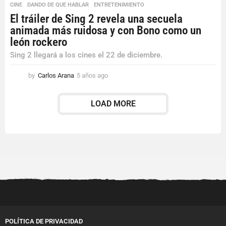
CINE
,
DANDO DE QUE HABLAR
,
ENTRETENIMIENTO
El tráiler de Sing 2 revela una secuela
animada más ruidosa y con Bono como un
león rockero
Sing 2 llegará a los cines el 22 de diciembre.
by
Carlos Arana
5 años ago
5
a
ñ
LOAD MORE
o
s
a
g
o
POLÍTICA DE PRIVACIDAD