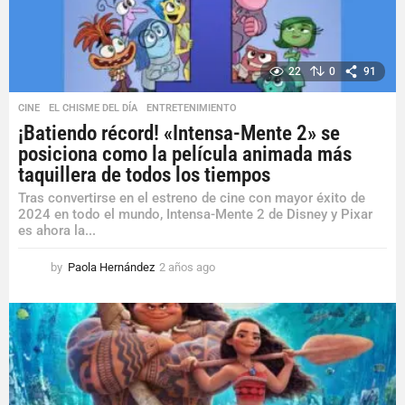
22
0
91
CINE
,
EL CHISME DEL DÍA
,
ENTRETENIMIENTO
¡Batiendo récord! «Intensa-Mente 2» se
posiciona como la película animada más
taquillera de todos los tiempos
Tras convertirse en el estreno de cine con mayor éxito de
2024 en todo el mundo, Intensa-Mente 2 de Disney y Pixar
es ahora la...
by
Paola Hernández
2 años ago
2
a
ñ
o
s
a
g
o