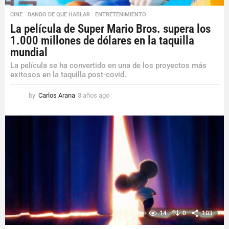
CINE
,
DANDO DE QUE HABLAR
,
ENTRETENIMIENTO
La película de Super Mario Bros. supera los
1.000 millones de dólares en la taquilla
mundial
La película se ha convertido en una de los proyectos más
exitosos en la taquilla post-covid.
by
Carlos Arana
3 años ago
3
a
ñ
o
s
a
g
o
14
0
103