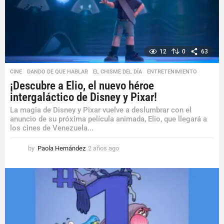
12
0
63
CINE
,
DANDO DE QUE HABLAR
,
EL CHISME DEL DÍA
,
ENTRETENIMIENTO
¡Descubre a Elio, el nuevo héroe
intergaláctico de Disney y Pixar!
La magia de Disney y Pixar vuelve a deslumbrar con el
anuncio de su próxima película animada, Elio, que llegará a
los cines de Venezuela...
by
Paola Hernández
2 años ago
2
a
ñ
o
s
a
g
o