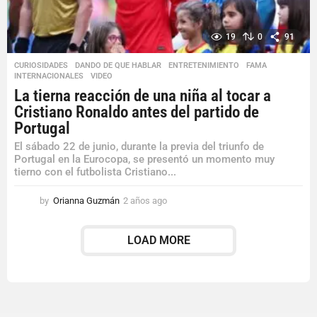
19
0
91
CURIOSIDADES
,
DANDO DE QUE HABLAR
,
ENTRETENIMIENTO
,
FAMA
,
INTERNACIONALES
,
VIDEO
La tierna reacción de una niña al tocar a
Cristiano Ronaldo antes del partido de
Portugal
El sábado 22 de junio, durante la previa del triunfo de
Portugal en la Eurocopa, se presentó un momento muy
tierno con el futbolista Cristiano...
by
Orianna Guzmán
2 años ago
2
a
ñ
LOAD MORE
o
s
a
g
o