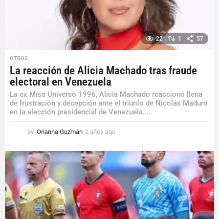
22
1
57
OTROS
La reacción de Alicia Machado tras fraude
electoral en Venezuela
La ex Miss Universo 1996, Alicia Machado reaccionó llena
de frustración y decepción ante el triunfo de Nicolás Maduro
en la elección presidencial de Venezuela....
by
Orianna Guzmán
2 años ago
2
a
ñ
o
s
a
g
o