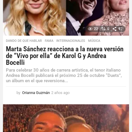
o
22
0
97
DANDO DE QUE HABLAR
,
FAMA
,
INTERNACIONALES
,
MÚSICA
Marta Sánchez reacciona a la nueva versión
de “Vivo por ella” de Karol G y Andrea
Bocelli
Para celebrar 30 años de carrera artística, el tenor italiano
Andrea Bocelli publicará el próximo 25 de octubre “Duets”,
un álbum en el que reversiona...
by
Orianna Guzmán
2 años ago
2
a
ñ
o
s
a
g
o