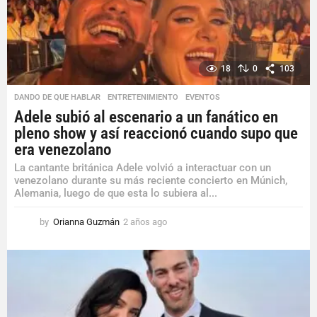
18
0
103
DANDO DE QUE HABLAR
,
ENTRETENIMIENTO
,
EVENTOS
Adele subió al escenario a un fanático en
pleno show y así reaccionó cuando supo que
era venezolano
La cantante británica Adele volvió a interactuar con un
venezolano durante su más reciente concierto en Múnich,
Alemania, luego de que esta lo subiera al...
by
Orianna Guzmán
2 años ago
2
a
ñ
o
s
a
g
o