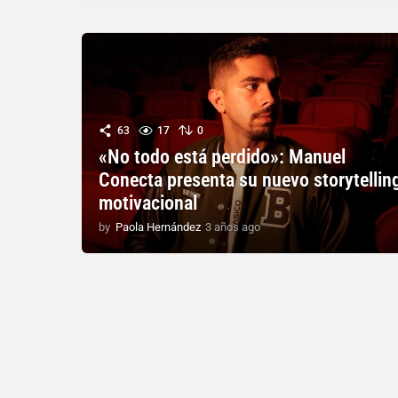
63
17
0
«No todo está perdido»: Manuel
Conecta presenta su nuevo storytellin
motivacional
by
Paola Hernández
3 años ago
3
a
ñ
o
s
a
g
o