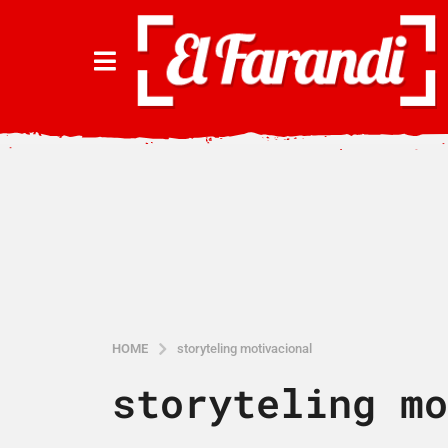
HOME
storyteling motivacional
storyteling mo