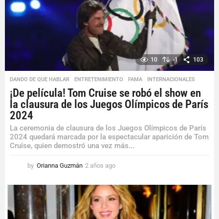
o
10
-1
103
DANDO DE QUE HABLAR
,
ENTRETENIMIENTO
,
FAMA
,
INTERNACIONALES
¡De película! Tom Cruise se robó el show en
la clausura de los Juegos Olímpicos de París
2024
La ceremonia de clausura de los Juegos Olímpicos de París
2024 quedará marcada por la espectacular aparición de Tom
Cruise, quien demostró una vez más...
by
Orianna Guzmán
2 años ago
2
a
ñ
o
s
a