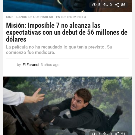
5
0
86
CINE
,
DANDO DE QUE HABLAR
,
ENTRETENIMIENTO
Misión: Imposible 7 no alcanza las
expectativas con un debut de 56 millones de
dólares
La película no ha recaudado lo que tenia previsto. Su
comienzo fue mediocre.
by
El Farandi
3 años ago
3
a
ñ
o
s
a
g
o
7
0
51