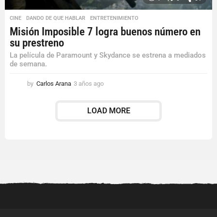
CINE
,
DANDO DE QUE HABLAR
,
ENTRETENIMIENTO
Misión Imposible 7 logra buenos número en
su prestreno
La película de Paramount y Skydance se estrena a mediados
de semana.
by
Carlos Arana
3 años ago
3
a
ñ
LOAD MORE
o
s
a
g
o