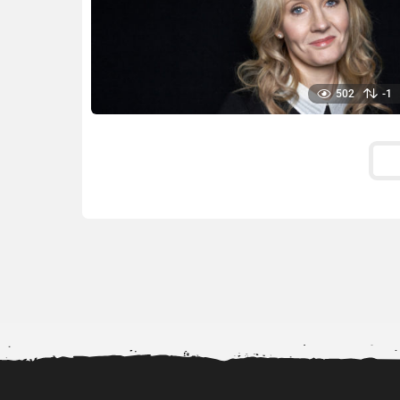
502
-1