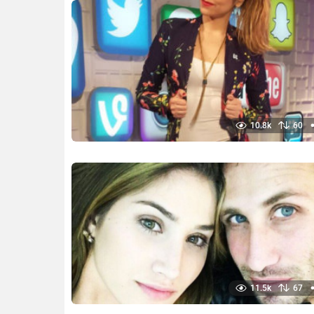
10.8k
60
11.5k
67