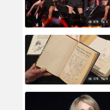
878
2
378
4