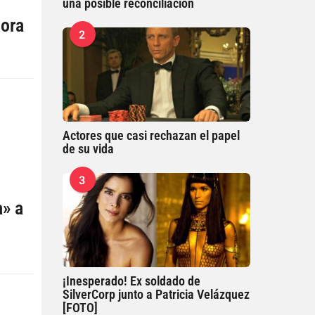
una posible reconciliación
dora
2
Actores que casi rechazan el papel
de su vida
3
a» a
¡Inesperado! Ex soldado de
SilverCorp junto a Patricia Velázquez
[FOTO]