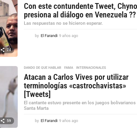
Con este contundente Tweet, Chyn
presiona al diálogo en Venezuela ??
Las respuestas no se hicieron esperar.
by
El Farandi
9 años ago
9
a
ñ
74
o
s
a
DANDO DE QUE HABLAR
,
FAMA
,
INTERNACIONALES
g
Atacan a Carlos Vives por utilizar
o
terminologías «castrochavistas»
[Tweets]
El cantante estuvo presente en los juegos bolivarianos
Santa Marta
by
El Farandi
9 años ago
9
59
a
ñ