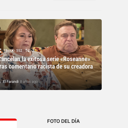
73
552
-3
Cancelan la exitosa serie «Roseanne»
ras comentario racista de su creadora
?
y
El Farandi
8 años ago
8
a
ñ
o
s
a
g
o
FOTO DEL DÍA