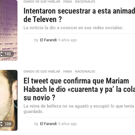
o
DANDO DE QUE HABLAR
,
FAMA
,
NACIONALES
s
Intentaron secuestrar a esta anima
a
de Televen ?
g
o
La noticia la dio a conocer en sus redes sociales.
by
El Farandi
9 años ago
9
a
ñ
142
o
s
a
DANDO DE QUE HABLAR
,
FAMA
,
NACIONALES
g
El tweet que confirma que Mariam
o
Habach le dio «cuarenta y pa’ la col
su novio ?
La reina de belleza no se aguató y escupió lo que tenía
guardado.
by
El Farandi
9 años ago
9
104
a