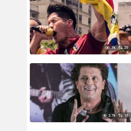
7k
20
2.7k
13