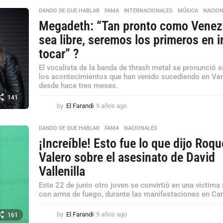
ñ
o
DANDO DE QUE HABLAR
,
FAMA
,
INTERNACIONALES
,
MÚSICA
,
NACIO
s
Megadeth: “Tan pronto como Venez
a
sea libre, seremos los primeros en i
g
o
tocar” ?
El vocalista de la banda de thrash metal se pronunció 
los acontecimientos que han venido sucediendo en Ve
desde hace tres meses.
141
by
El Farandi
9 años ago
9
a
ñ
DANDO DE QUE HABLAR
,
FAMA
,
NACIONALES
o
¡Increíble! Esto fue lo que dijo Roqu
s
a
Valero sobre el asesinato de David
g
Vallenilla
o
Este 22 de junio otro joven se convirtió en una victima
con arma de fuego, durante las manifestaciones en Ca
by
El Farandi
9 años ago
9
161