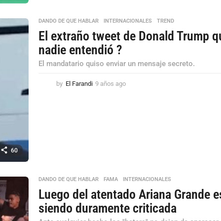
a
ñ
o
DANDO DE QUE HABLAR
,
INTERNACIONALES
,
TREND
s
El extraño tweet de Donald Trump q
a
nadie entendió ?
g
o
El mandatario quiso enviar un mensaje secreto.
by
El Farandi
9 años ago
9
a
ñ
o
s
a
g
o
60
DANDO DE QUE HABLAR
,
FAMA
,
INTERNACIONALES
Luego del atentado Ariana Grande e
siendo duramente criticada