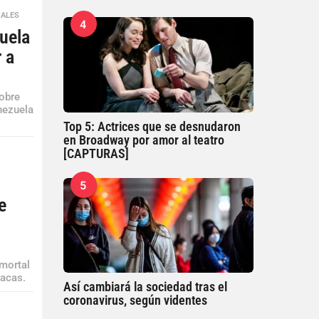
NALES
4
uela
r a
sobre
nezuela
Top 5: Actrices que se desnudaron
en Broadway por amor al teatro
[CAPTURAS]
5
e
 mortal
racas.
Así cambiará la sociedad tras el
coronavirus, según videntes