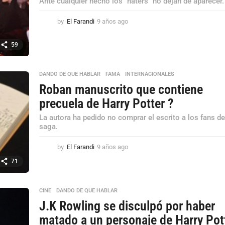
Ante cualquier hecho los "haters" no dejan de aparecer.
by
El Farandi
9 años ago
9
a
ñ
59
o
s
a
DANDO DE QUE HABLAR
,
FAMA
,
INTERNACIONALES
g
Roban manuscrito que contiene
o
precuela de Harry Potter ?
La autora ha pedido no comprar el escrito a los fans de
saga.
by
El Farandi
9 años ago
9
a
71
ñ
o
s
CINE
,
DANDO DE QUE HABLAR
a
J.K Rowling se disculpó por haber
g
o
matado a un personaje de Harry Pot