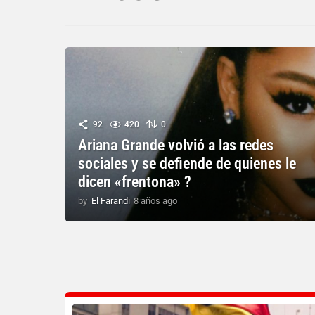
92
420
0
Ariana Grande volvió a las redes
sociales y se defiende de quienes le
dicen «frentona» ?
by
El Farandi
8 años ago
8
a
ñ
o
s
a
g
o