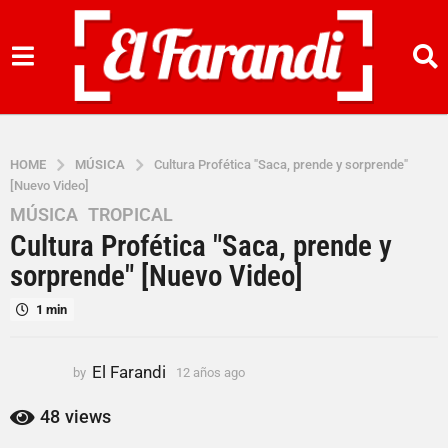
HOME
MÚSICA
Cultura Profética "Saca, prende y sorprende"
[Nuevo Video]
MÚSICA
,
TROPICAL
1
Cultura Profética "Saca, prende y
2
a
sorprende" [Nuevo Video]
ñ
1 min
o
s
a
El Farandi
by
12 años ago
1
g
2
o
a
48
views
ñ
1