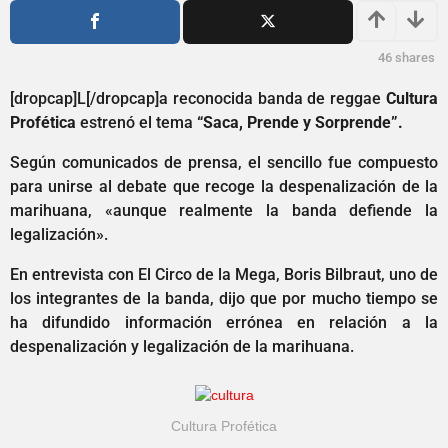
o
2
s
a
a
ñ
46
shares
g
o
o
[dropcap]L[/dropcap]a reconocida banda de reggae
Cultura
s
Profética
estrenó el tema
“Saca, Prende y Sorprende”.
a
g
Según comunicados de prensa, el sencillo fue compuesto
o
para unirse al debate que recoge la despenalización de la
marihuana, «aunque realmente la banda defiende la
legalización».
En entrevista con El Circo de la Mega, Boris Bilbraut, uno de
los integrantes de la banda, dijo que por mucho tiempo se
ha difundido información errónea en relación a la
despenalización y legalización de la marihuana.
Cultura Profética