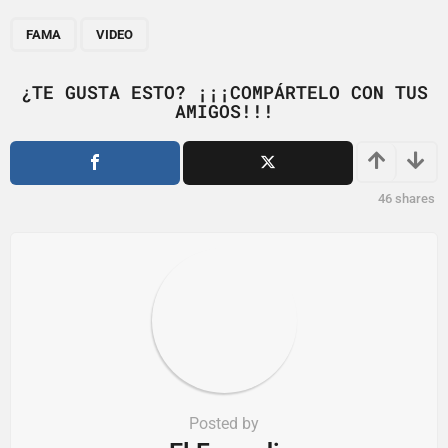
P
,
a
FAMA
VIDEO
g
i
¿TE GUSTA ESTO? ¡¡¡COMPÁRTELO CON TUS
AMIGOS!!!
n
a
t
i
46
shares
o
n
Posted by