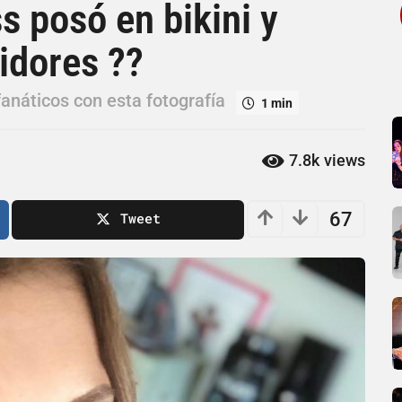
s posó en bikini y
idores ??
fanáticos con esta fotografía
1 min
7.8k
views
67
Tweet