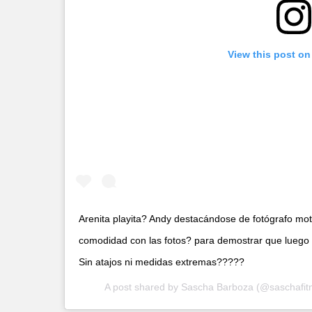
View this post on
Arenita playita? Andy destacándose de fotógrafo mo
comodidad con las fotos? para demostrar que luego
Sin atajos ni medidas extremas?????
A post shared by
Sascha Barboza
(@saschafit