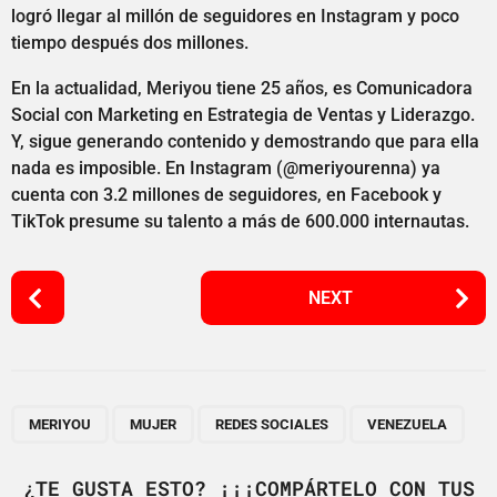
logró llegar al millón de seguidores en Instagram y poco
tiempo después dos millones.
En la actualidad, Meriyou tiene 25 años, es Comunicadora
Social con Marketing en Estrategia de Ventas y Liderazgo.
Y, sigue generando contenido y demostrando que para ella
nada es imposible. En Instagram (@meriyourenna) ya
cuenta con 3.2 millones de seguidores, en Facebook y
TikTok presume su talento a más de 600.000 internautas.
P
NEXT
o
s
t
P
,
,
,
a
MERIYOU
MUJER
REDES SOCIALES
VENEZUELA
g
i
¿TE GUSTA ESTO? ¡¡¡COMPÁRTELO CON TUS