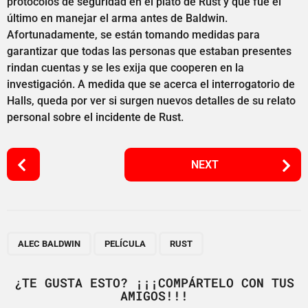
protocolos de seguridad en el plató de Rust y que fue el
último en manejar el arma antes de Baldwin.
Afortunadamente, se están tomando medidas para
garantizar que todas las personas que estaban presentes
rindan cuentas y se les exija que cooperen en la
investigación. A medida que se acerca el interrogatorio de
Halls, queda por ver si surgen nuevos detalles de su relato
personal sobre el incidente de Rust.
P
NEXT
o
s
t
P
,
,
a
ALEC BALDWIN
PELÍCULA
RUST
g
i
¿TE GUSTA ESTO? ¡¡¡COMPÁRTELO CON TUS
AMIGOS!!!
n