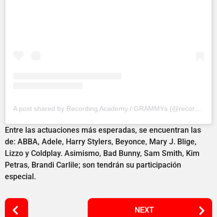
A post shared by Recording Academy / GRAMMYs (@recordingacademy)
Entre las actuaciones más esperadas, se encuentran las
de: ABBA, Adele, Harry Stylers, Beyonce, Mary J. Blige,
Lizzo y Coldplay. Asimismo, Bad Bunny, Sam Smith, Kim
Petras, Brandi Carlile; son tendrán su participación
especial.
P
NEXT
o