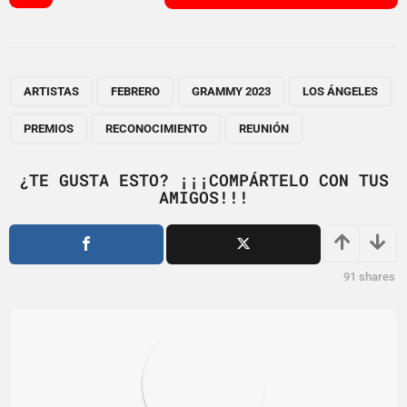
s
t
P
,
,
,
,
,
,
a
ARTISTAS
FEBRERO
GRAMMY 2023
LOS ÁNGELES
g
PREMIOS
RECONOCIMIENTO
REUNIÓN
i
n
¿TE GUSTA ESTO? ¡¡¡COMPÁRTELO CON TUS
a
AMIGOS!!!
t
i
o
91
shares
n