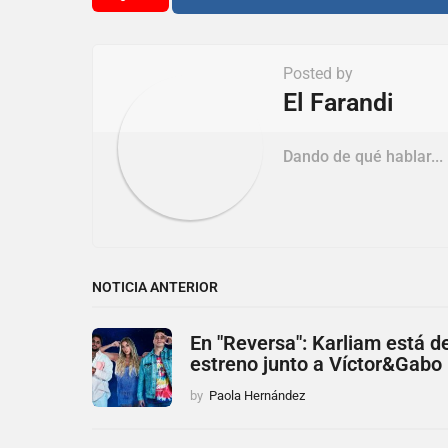
n
a
t
Posted by
i
El Farandi
o
Dando de qué hablar...
n
NOTICIA ANTERIOR
En "Reversa": Karliam está d
estreno junto a Víctor&Gabo
by
Paola Hernández