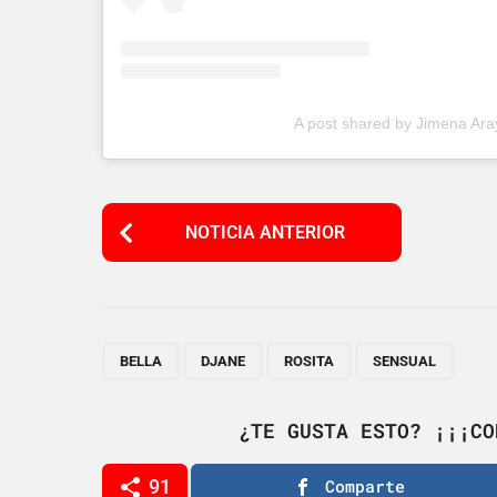
A post shared by Jimena Ar
P
NOTICIA ANTERIOR
o
s
t
P
,
,
,
BELLA
DJANE
ROSITA
SENSUAL
a
g
¿TE GUSTA ESTO? ¡¡¡CO
i
91
Comparte