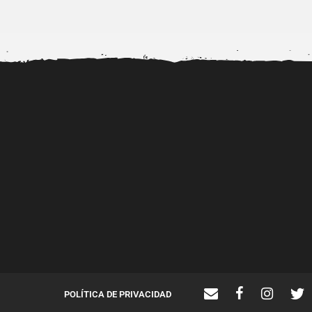
Dr. Diubell impulsa nuevos
Alerta por la viralizac
talentos urbanos mientras
videos porno de..
fortalece...
POLÍTICA DE PRIVACIDAD