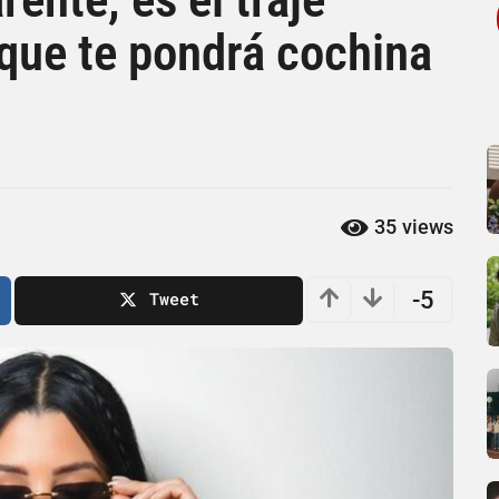
que te pondrá cochina
35
views
-5
Tweet