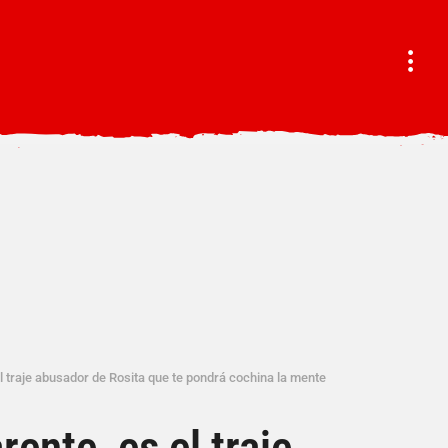
el traje abusador de Rosita que te pondrá cochina la mente
rente, es el traje