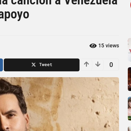
 apoyo
15
views
0
Tweet