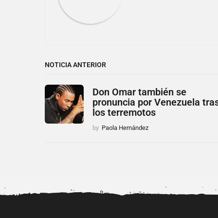
n
NOTICIA ANTERIOR
Don Omar también se
pronuncia por Venezuela tra
los terremotos
by
Paola Hernández