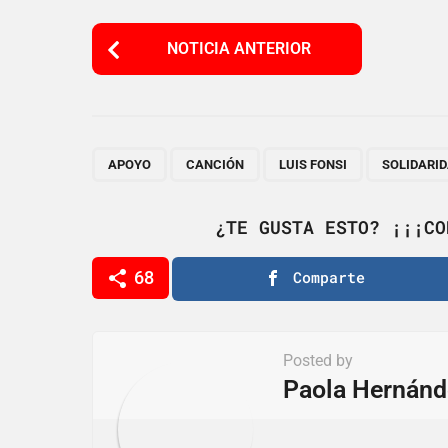
P
NOTICIA ANTERIOR
o
s
t
P
,
,
,
APOYO
CANCIÓN
LUIS FONSI
SOLIDARI
a
g
¿TE GUSTA ESTO? ¡¡¡CO
i
68
Comparte
n
a
t
Posted by
i
Paola Hernánd
o