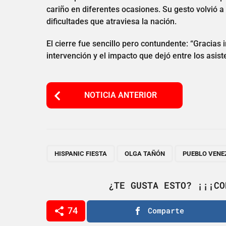
cariño en diferentes ocasiones. Su gesto volvió a
dificultades que atraviesa la nación.
El cierre fue sencillo pero contundente: “Gracias
intervención y el impacto que dejó entre los asist
P
NOTICIA ANTERIOR
o
s
t
P
,
,
HISPANIC FIESTA
OLGA TAÑÓN
PUEBLO VEN
a
g
¿TE GUSTA ESTO? ¡¡¡CO
i
74
Comparte
n