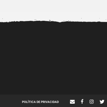
Alerta por la viralización de
Josué Benjamín rin
videos porno de...
homenaje a Tsunami,
perro...
POLÍTICA DE PRIVACIDAD