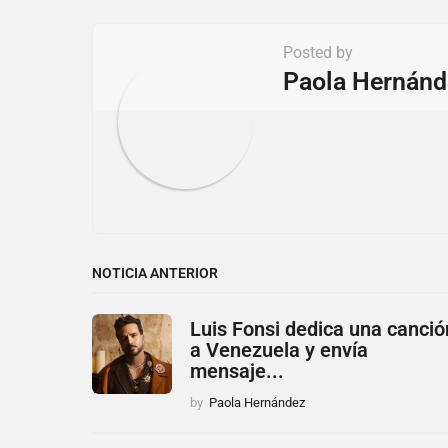
a
t
Posted by
i
Paola Hernánd
o
n
NOTICIA ANTERIOR
Luis Fonsi dedica una canció
a Venezuela y envía
mensaje...
by
Paola Hernández