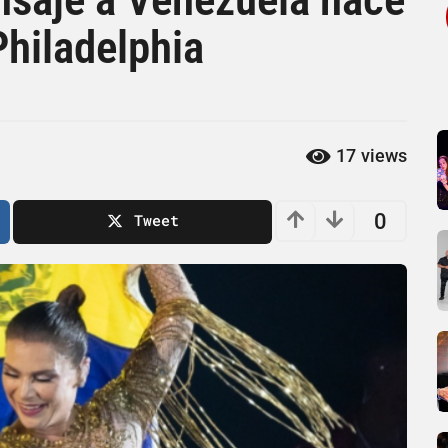
 Philadelphia
17
views
0
Tweet