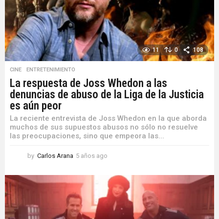
o
11
0
108
CINE
,
ENTRETENIMIENTO
La respuesta de Joss Whedon a las
denuncias de abuso de la Liga de la Justicia
es aún peor
La reciente entrevista de Joss Whedon en la que aborda
muchos de sus supuestos abusos no sólo no resuelve
las preocupaciones, sino que empeora las...
by
Carlos Arana
5 años ago
5
a
ñ
o
s
a
g