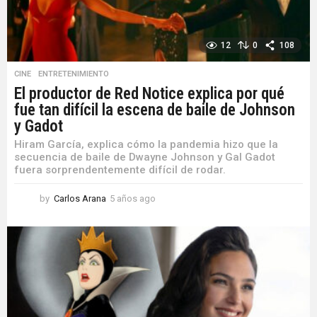
12
0
108
CINE
,
ENTRETENIMIENTO
El productor de Red Notice explica por qué
fue tan difícil la escena de baile de Johnson
y Gadot
Hiram García, explica cómo la pandemia hizo que la
secuencia de baile de Dwayne Johnson y Gal Gadot
fuera sorprendentemente difícil de rodar.
by
Carlos Arana
5 años ago
5
a
ñ
o
s
a
g
o