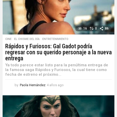
o
16
0
86
CINE
,
EL CHISME DEL DÍA
,
ENTRETENIMIENTO
Rápidos y Furiosos: Gal Gadot podría
regresar con su querido personaje a la nueva
entrega
Ya todo parece estar listo para la penúltima entrega de
la famosa saga Rápidos y Furiosos, la cual tiene como
fecha de estreno el próximo...
by
Paola Hernández
4 años ago
4
a
ñ
o
s
a
g