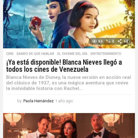
63
0
68
CINE
,
DANDO DE QUE HABLAR
,
EL CHISME DEL DÍA
,
ENTRETENIMIENTO
¡Ya está disponible! Blanca Nieves llegó a
todos los cines de Venezuela
Blanca Nieves de Disney, la nueva versión en acción real
del clásico de 1937, es una mágica aventura que revive
la inolvidable historia con Rachel...
by
Paola Hernández
1 año ago
1
a
ñ
o
a
g
o