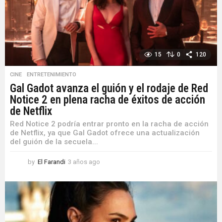
15
0
120
CINE
,
ENTRETENIMIENTO
Gal Gadot avanza el guión y el rodaje de Red
Notice 2 en plena racha de éxitos de acción
de Netflix
Red Notice 2 podría entrar pronto en la racha de acción
de Netflix, ya que Gal Gadot ofrece una actualización
del guión de la secuela...
by
El Farandi
3 años ago
3
a
ñ
o
s
a
g