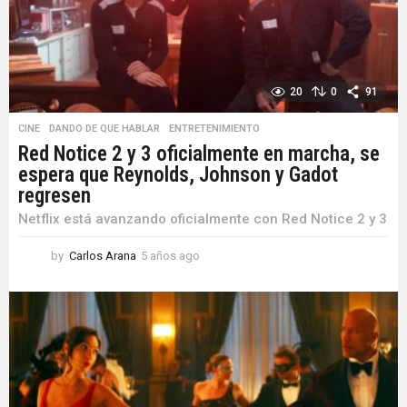
o
20
0
91
CINE
,
DANDO DE QUE HABLAR
,
ENTRETENIMIENTO
Red Notice 2 y 3 oficialmente en marcha, se
espera que Reynolds, Johnson y Gadot
regresen
Netflix está avanzando oficialmente con Red Notice 2 y 3
by
Carlos Arana
5 años ago
5
a
ñ
o
s
a
g
o