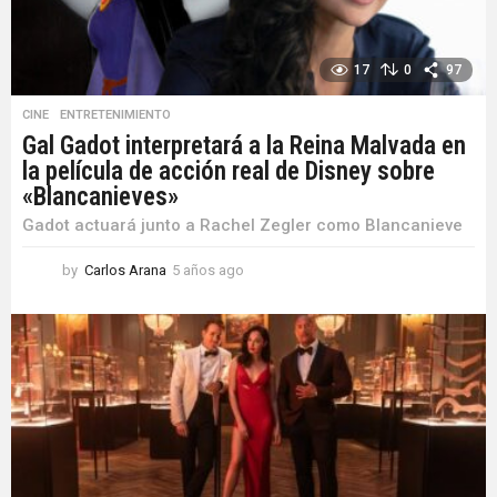
17
0
97
CINE
,
ENTRETENIMIENTO
Gal Gadot interpretará a la Reina Malvada en
la película de acción real de Disney sobre
«Blancanieves»
Gadot actuará junto a Rachel Zegler como Blancanieve
by
Carlos Arana
5 años ago
5
a
ñ
o
s
a
g
o