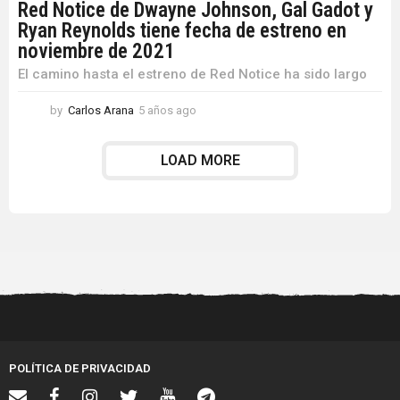
Red Notice de Dwayne Johnson, Gal Gadot y
Ryan Reynolds tiene fecha de estreno en
noviembre de 2021
El camino hasta el estreno de Red Notice ha sido largo
by
Carlos Arana
5 años ago
5
a
ñ
LOAD MORE
o
s
a
g
o
POLÍTICA DE PRIVACIDAD