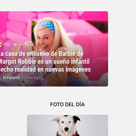
103
6
0
La casa de ensueño de Barbie de
Margot Robbie es un sueño infantil
hecho realidad en nuevas imágenes
y
El Farandi
3 años ago
3
a
ñ
o
s
FOTO DEL DÍA
a
g
o