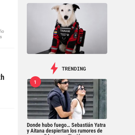
ño
os
TRENDING
th
1
Donde hubo fuego… Sebastián Yatra
y Aitana despiertan los rumores de