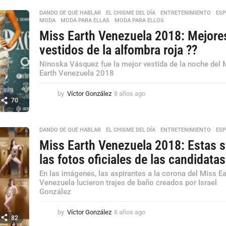
ñ
DANDO DE QUE HABLAR
,
EL CHISME DEL DÍA
,
ENTRETENIMIENTO
,
ESP
o
MODA
,
MODA PARA ELLAS
,
MODA PARA ELLOS
s
Miss Earth Venezuela 2018: Mejore
a
g
vestidos de la alfombra roja ??
o
Ninoska Vásquez fue la mejor vestida de la noche del 
Earth Venezuela 2018
by
Víctor González
8 años ago
8
70
a
ñ
o
DANDO DE QUE HABLAR
,
EL CHISME DEL DÍA
,
ENTRETENIMIENTO
,
ESP
s
a
Miss Earth Venezuela 2018: Estas 
g
las fotos oficiales de las candidatas
o
En las imágenes, las aspirantes a la corona del Miss Ea
Venezuela lucieron trajes de baño creados por Israel
González
by
Víctor González
8 años ago
8
82
a