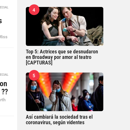
ECIAL
,
4
s
Miss
Top 5: Actrices que se desnudaron
en Broadway por amor al teatro
[CAPTURAS]
5
ECIAL
son
 ??
rth
Así cambiará la sociedad tras el
coronavirus, según videntes