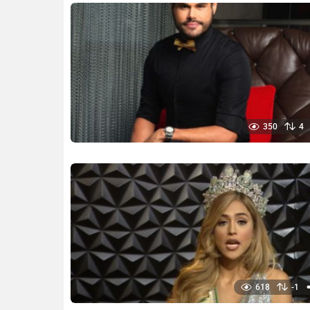
350
4
618
-1