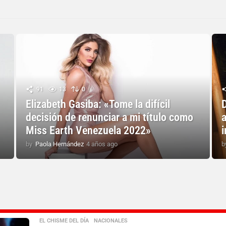
91
13
0
Elizabeth Gasiba: «Tome la difícil
decisión de renunciar a mi título como
a
Miss Earth Venezuela 2022»
i
by
Paola Hernández
4 años ago
4
b
a
ñ
o
s
a
g
o
EL CHISME DEL DÍA
,
NACIONALES