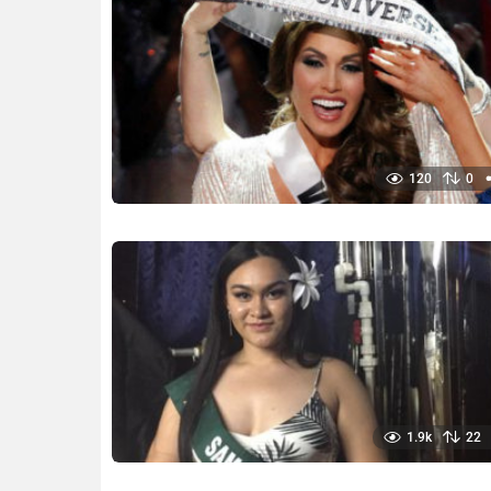
120
0
1.9k
22