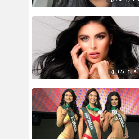
1.8k
5