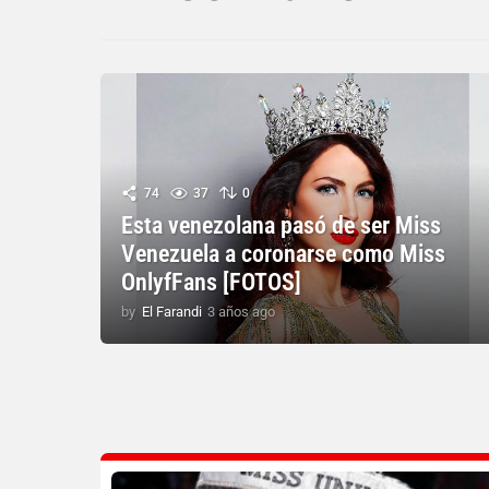
74
37
0
Esta venezolana pasó de ser Miss
Venezuela a coronarse como Miss
OnlyfFans [FOTOS]
by
El Farandi
3 años ago
3
a
ñ
o
s
a
g
o