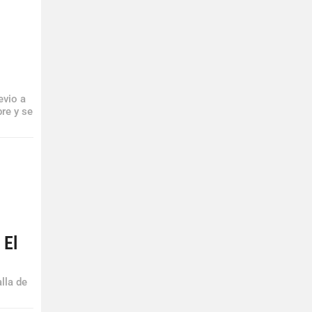
evio a
bre y se
 El
lla de