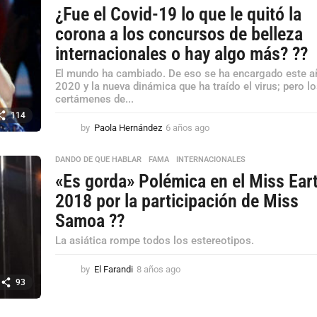
¿Fue el Covid-19 lo que le quitó la
corona a los concursos de belleza
internacionales o hay algo más? ??
El mundo ha cambiado. De eso se ha encargado este a
2020 y la nueva dinámica que ha traído el virus; pero l
certámenes de...
114
by
Paola Hernández
6 años ago
6
a
ñ
DANDO DE QUE HABLAR
,
FAMA
,
INTERNACIONALES
o
«Es gorda» Polémica en el Miss Ear
s
a
2018 por la participación de Miss
g
Samoa ??
o
La asiática rompe todos los estereotipos.
by
El Farandi
8 años ago
8
a
93
ñ
o