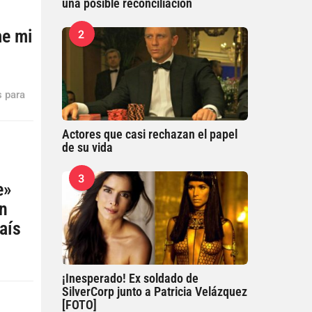
una posible reconciliación
me mi
2
s para
Actores que casi rechazan el papel
de su vida
3
e»
in
país
¡Inesperado! Ex soldado de
SilverCorp junto a Patricia Velázquez
[FOTO]