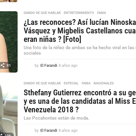
ñ
o
DANDO DE QUE HABLAR
,
ENTRETENIMIENTO
,
FAMA
s
¿Las reconoces? Así lucían Ninosk
a
g
Vásquez y Migbelis Castellanos cu
o
eran niñas ? [Foto]
Una foto de la niñez de ambas se ha hecho viral en las
sociales
by
El Farandi
8 años ago
8
91
a
ñ
o
DANDO DE QUE HABLAR
,
ESPECIAL
,
FAMA
,
NACIONALES
s
Sthefany Gutierrez encontró a su g
a
y es una de las candidatas al Miss 
g
o
Venezuela 2018 ?
Las Pocahontas están de moda.
by
El Farandi
8 años ago
8
106