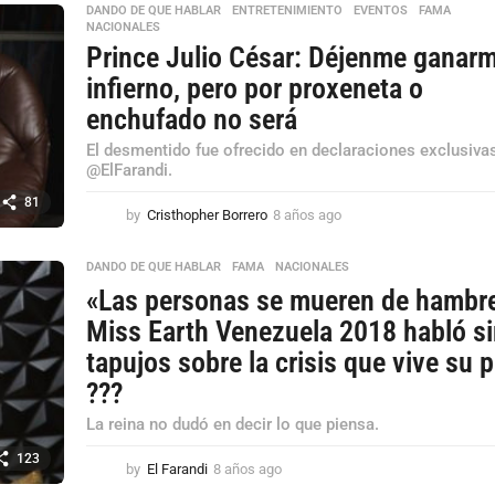
s
DANDO DE QUE HABLAR
,
ENTRETENIMIENTO
,
EVENTOS
,
FAMA
,
NACIONALES
a
Prince Julio César: Déjenme ganar
g
o
infierno, pero por proxeneta o
enchufado no será
El desmentido fue ofrecido en declaraciones exclusiva
@ElFarandi.
81
by
Cristhopher Borrero
8 años ago
8
a
ñ
DANDO DE QUE HABLAR
,
FAMA
,
NACIONALES
o
«Las personas se mueren de hambr
s
a
Miss Earth Venezuela 2018 habló s
g
tapujos sobre la crisis que vive su 
o
???
La reina no dudó en decir lo que piensa.
123
by
El Farandi
8 años ago
8
a