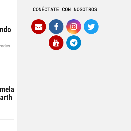
CONÉCTATE CON NOSOTROS
a
ando
 redes
emela
Earth