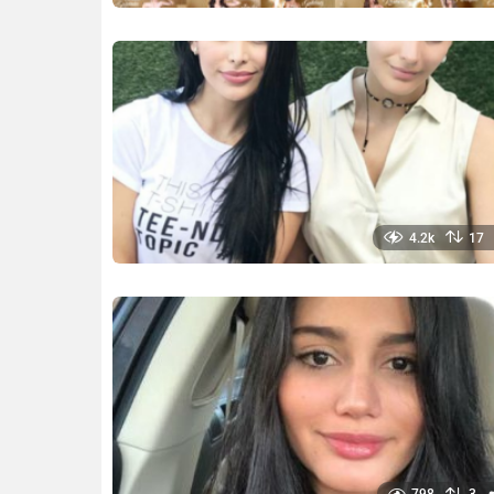
4.2k
17
798
3