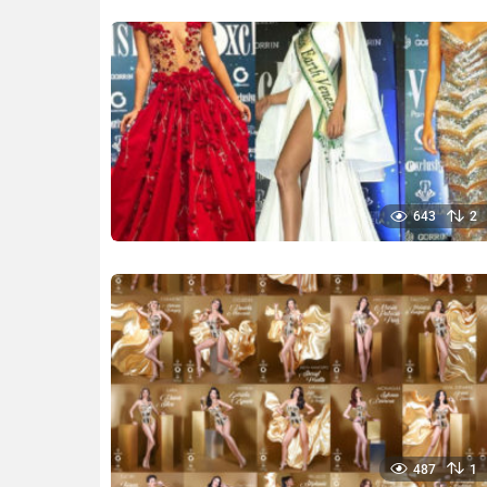
643
2
487
1