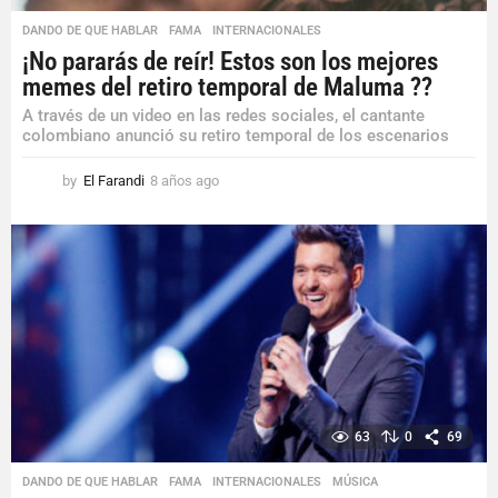
DANDO DE QUE HABLAR
,
FAMA
,
INTERNACIONALES
¡No pararás de reír! Estos son los mejores
memes del retiro temporal de Maluma ??
A través de un video en las redes sociales, el cantante
colombiano anunció su retiro temporal de los escenarios
by
El Farandi
8 años ago
8
a
ñ
o
s
a
g
o
63
0
69
DANDO DE QUE HABLAR
,
FAMA
,
INTERNACIONALES
,
MÚSICA