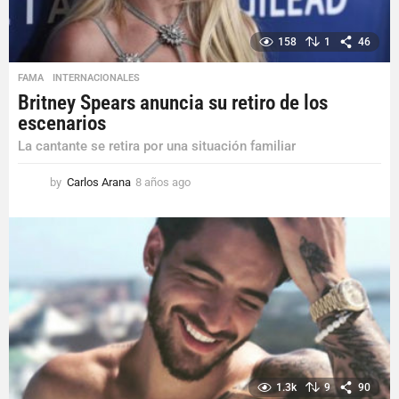
158
1
46
FAMA
,
INTERNACIONALES
Britney Spears anuncia su retiro de los
escenarios
La cantante se retira por una situación familiar
by
Carlos Arana
8 años ago
8
a
ñ
o
s
a
g
o
1.3k
9
90