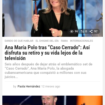
96
0
97
DANDO DE QUE HABLAR
,
EL CHISME DEL DÍA
,
FAMA
,
INTERNACIONALES
Ana María Polo tras “Caso Cerrado”: Así
disfruta su retiro y su vida lejos de la
televisión
Seis años después de dejar atrás el emblemático set de
“Caso Cerrado”, Ana María Polo, la abogada
cubanoamericana que conquistó a millones con sus
juicios...
by
Paola Hernández
12 meses ago
1
2
m
e
s