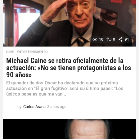
g
o
10
0
91
CINE
,
ENTRETENIMIENTO
Michael Caine se retira oficialmente de la
actuación: «No se tienen protagonistas a los
90 años»
El ganador de dos Oscar ha declarado que su próxima
actuación en "El gran fugitivo" será su último papel: "Los
únicos papeles que me van...
by
Carlos Arana
3 años ago
3
a
ñ
o
s
a