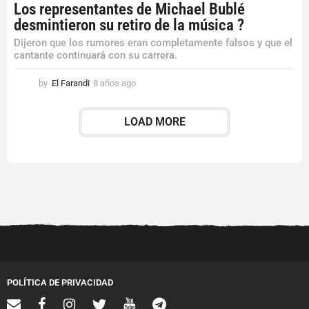
Los representantes de Michael Bublé
desmintieron su retiro de la música ?
Dijeron que los rumores eran completamente falsos y que el
cantante continuará con su carrera.
by
El Farandi
8 años ago
8
a
ñ
LOAD MORE
o
s
a
g
o
POLÍTICA DE PRIVACIDAD