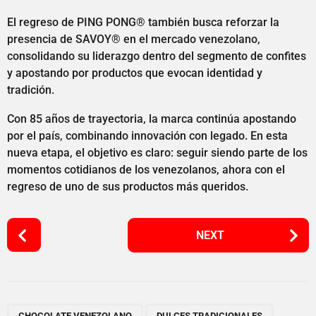
El regreso de PING PONG® también busca reforzar la
presencia de SAVOY® en el mercado venezolano,
consolidando su liderazgo dentro del segmento de confites
y apostando por productos que evocan identidad y
tradición.
Con 85 años de trayectoria, la marca continúa apostando
por el país, combinando innovación con legado. En esta
nueva etapa, el objetivo es claro: seguir siendo parte de los
momentos cotidianos de los venezolanos, ahora con el
regreso de uno de sus productos más queridos.
P
NEXT
o
s
t
P
,
,
,
,
CHOCOLATE VENEZOLANO
DULCES TRADICIONALES