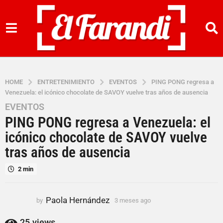
HOME
ENTRETENIMIENTO
EVENTOS
PING PONG regresa a
Venezuela: el icónico chocolate de SAVOY vuelve tras años de ausencia
EVENTOS
3
PING PONG regresa a Venezuela: el
m
e
icónico chocolate de SAVOY vuelve
s
tras años de ausencia
e
s
2 min
a
g
Paola Hernández
by
3 meses ago
2
o
m
2
e
25
views