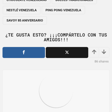
a
g
NESTLÉ VENEZUELA
PING PONG VENEZUELA
i
n
SAVOY 85 ANIVERSARIO
a
t
¿TE GUSTA ESTO? ¡¡¡COMPÁRTELO CON TUS
i
AMIGOS!!!
o
n
86
shares