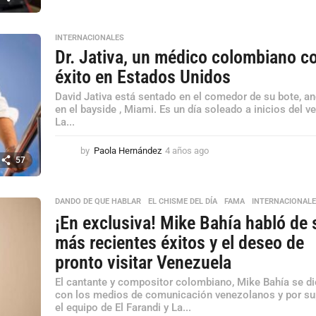
a
ñ
o
INTERNACIONALES
s
Dr. Jativa, un médico colombiano c
a
g
éxito en Estados Unidos
o
David Jativa está sentado en el comedor de su bote, a
en el bayside , Miami. Es un día soleado a inicios del v
La...
by
Paola Hernández
4 años ago
4
57
a
ñ
o
DANDO DE QUE HABLAR
,
EL CHISME DEL DÍA
,
FAMA
,
INTERNACIONAL
s
a
¡En exclusiva! Mike Bahía habló de 
g
más recientes éxitos y el deseo de
o
pronto visitar Venezuela
El cantante y compositor colombiano, Mike Bahía se di
con los medios de comunicación venezolanos y por su
el equipo de El Farandi y La...