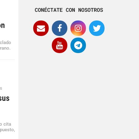
CONÉCTATE CON NOSOTROS
on
nclado
erano.
ES
sus
o cita
puesto,