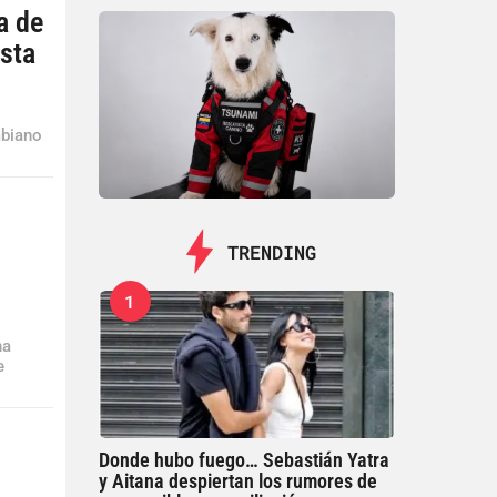
a de
ista
mbiano
TRENDING
1
na
e
Donde hubo fuego… Sebastián Yatra
y Aitana despiertan los rumores de