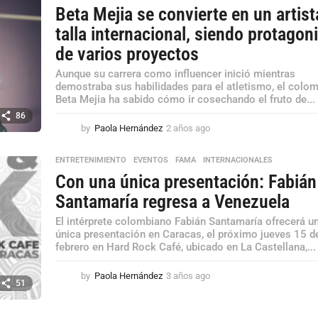
Beta Mejia se convierte en un artist
talla internacional, siendo protagon
de varios proyectos
Aunque su carrera como influencer inició mientras
demostraba sus habilidades para el atletismo, el colo
Beta Mejia ha sabido cómo ir cosechando el fruto de...
86
by
Paola Hernández
2 años ago
2
a
ñ
ENTRETENIMIENTO
,
EVENTOS
,
FAMA
,
INTERNACIONALES
o
Con una única presentación: Fabián
s
a
Santamaría regresa a Venezuela
g
El intérprete colombiano Fabián Santamaría ofrecerá u
o
única presentación en Caracas, el próximo jueves 15 d
febrero en Hard Rock Café, ubicado en La Castellana,...
by
Paola Hernández
3 años ago
3
51
a
ñ
o