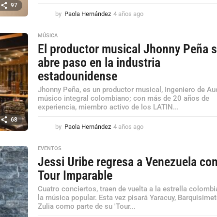
97
by
Paola Hernández
4 años ago
4
a
ñ
MÚSICA
o
El productor musical Jhonny Peña 
s
abre paso en la industria
a
g
estadounidense
o
Jhonny Peña, es un productor musical, Ingeniero de Au
músico integral colombiano; con más de 20 años de
experiencia, miembro activo de los LATIN...
68
by
Paola Hernández
4 años ago
4
a
ñ
EVENTOS
o
Jessi Uribe regresa a Venezuela co
s
Tour Imparable
a
g
Cuatro conciertos, traen de vuelta a la estrella colomb
o
la música popular. Esta vez pisará Yaracuy, Barquisimet
Zulia como parte de su 'Tour...