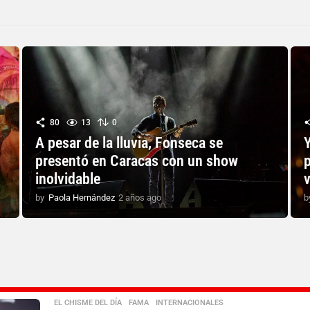
80
13
0
A pesar de la lluvia, Fonseca se
presentó en Caracas con un show
p
inolvidable
by
Paola Hernández
2 años ago
2
b
a
ñ
o
s
a
g
o
EL CHISME DEL DÍA
,
FAMA
,
INTERNACIONALES