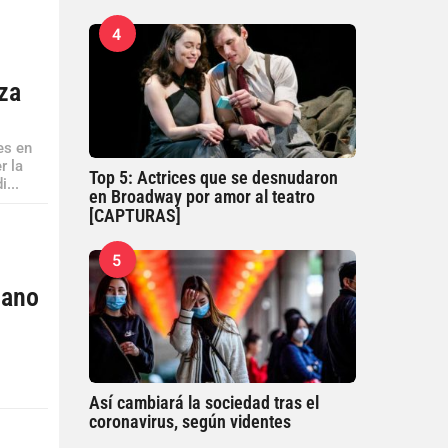
4
za
es en
r la
Top 5: Actrices que se desnudaron
...
en Broadway por amor al teatro
[CAPTURAS]
5
iano
Así cambiará la sociedad tras el
coronavirus, según videntes