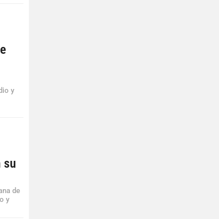
se
dio y
n su
iana de
o y