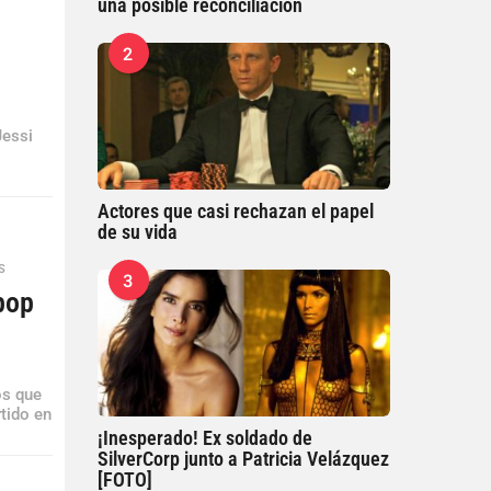
una posible reconciliación
2
Jessi
Actores que casi rechazan el papel
de su vida
S
3
pop
os que
tido en
¡Inesperado! Ex soldado de
SilverCorp junto a Patricia Velázquez
[FOTO]