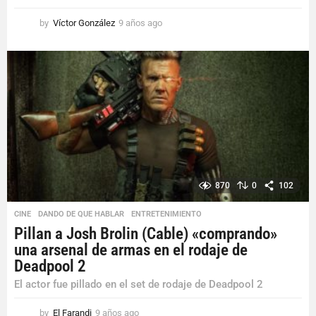
by
Víctor González
9 años ago
9
a
ñ
o
s
a
g
o
870
0
102
CINE
,
DANDO DE QUE HABLAR
,
ENTRETENIMIENTO
Pillan a Josh Brolin (Cable) «comprando»
una arsenal de armas en el rodaje de
Deadpool 2
El actor fue pillado en el set de rodaje de Deadpool 2
by
El Farandi
9 años ago
9