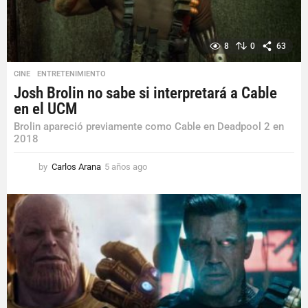
8
0
63
CINE
,
ENTRETENIMIENTO
Josh Brolin no sabe si interpretará a Cable
en el UCM
Brolin apareció previamente como Cable en Deadpool 2 en
2018
by
Carlos Arana
5 años ago
5
a
ñ
o
s
a
g
o