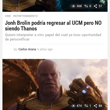
368
0
57
CINE
,
ENTRETENIMIENTO
Jonh Brolin podría regresar al UCM pero NO
siendo Thanos
Quiere interpretar a otro papel del cual ya tuvo oportunidad
de personificar
by
Carlos Arana
6 años ago
6
a
ñ
o
s
a
g
o
474
1
86