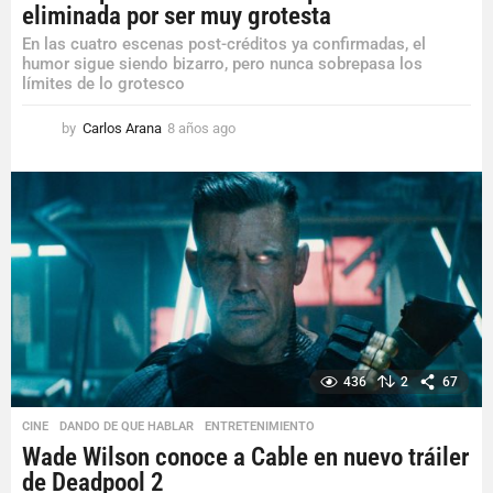
eliminada por ser muy grotesta
En las cuatro escenas post-créditos ya confirmadas, el
humor sigue siendo bizarro, pero nunca sobrepasa los
límites de lo grotesco
by
Carlos Arana
8 años ago
8
a
ñ
o
s
a
g
o
436
2
67
CINE
,
DANDO DE QUE HABLAR
,
ENTRETENIMIENTO
Wade Wilson conoce a Cable en nuevo tráiler
de Deadpool 2