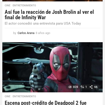
CINE
,
ENTRETENIMIENTO
Así fue la reacción de Josh Brolin al ver el
final de Infinity War
El actor concedió una entrevista para USA Today
by
Carlos Arana
8 años ago
8
a
ñ
o
s
a
g
o
828
1
66
CINE
,
ENTRETENIMIENTO
Escena post-crédito de Deadpool 2 fue