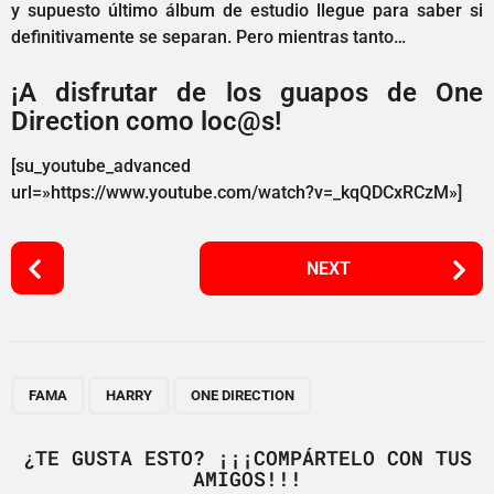
y supuesto último álbum de estudio llegue para saber si
definitivamente se separan. Pero mientras tanto…
¡A disfrutar de los guapos de One
Direction como loc@s!
[su_youtube_advanced
url=»https://www.youtube.com/watch?v=_kqQDCxRCzM»]
P
NEXT
o
s
t
P
,
,
a
FAMA
HARRY
ONE DIRECTION
g
i
¿TE GUSTA ESTO? ¡¡¡COMPÁRTELO CON TUS
AMIGOS!!!
n