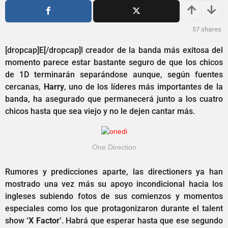
o
2
s
a
a
ñ
57
shares
g
o
o
[dropcap]E[/dropcap]l creador de la banda más exitosa del
s
momento parece estar bastante seguro de que los chicos
a
de 1D terminarán separándose aunque, según fuentes
g
cercanas,
Harry
, uno de los líderes más importantes de la
o
banda, ha asegurado que permanecerá junto a los cuatro
chicos hasta que sea viejo y no le dejen cantar más.
One Direction
Rumores y predicciones aparte, las directioners ya han
mostrado una vez más su apoyo incondicional hacia los
ingleses subiendo fotos de sus comienzos y momentos
especiales como los que protagonizaron durante el talent
show
‘X Factor’
. Habrá que esperar hasta que ese segundo