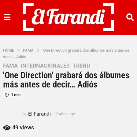
HOME
FAMA
'One Direction' grabará dos álbumes más antes de
decir... Adiós
FAMA
,
INTERNACIONALES
,
TREND
1
'One Direction' grabará dos álbumes
2
a
más antes de decir… Adiós
ñ
1 min
o
s
a
El Farandi
by
12 años ago
1
g
2
o
a
49
views
ñ
1