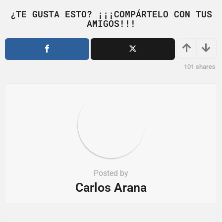
g
i
¿TE GUSTA ESTO? ¡¡¡COMPÁRTELO CON TUS
AMIGOS!!!
n
a
t
i
101
shares
o
n
Posted by
Carlos Arana