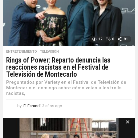
g
o
12
0
91
ENTRETENIMIENTO
,
TELEVISIÓN
Rings of Power: Reparto denuncia las
reacciones racistas en el Festival de
Televisión de Montecarlo
Preguntados por Variety en el Festival de Televisión de
Montecarlo el domingo sobre cómo veían a los trolls
racistas,
by
El Farandi
3 años ago
3
a
ñ
o
s
a