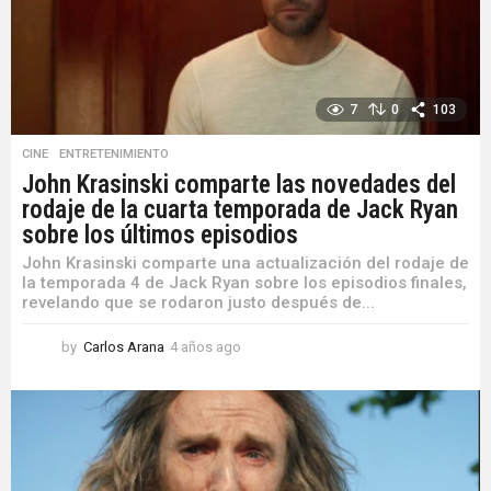
o
7
0
103
CINE
,
ENTRETENIMIENTO
John Krasinski comparte las novedades del
rodaje de la cuarta temporada de Jack Ryan
sobre los últimos episodios
John Krasinski comparte una actualización del rodaje de
la temporada 4 de Jack Ryan sobre los episodios finales,
revelando que se rodaron justo después de...
by
Carlos Arana
4 años ago
4
a
ñ
o
s
a
g