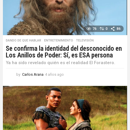
o
76
0
86
DANDO DE QUE HABLAR
,
ENTRETENIMIENTO
,
TELEVISIÓN
Se confirma la identidad del desconocido en
Los Anillos de Poder: Sí, es ESA persona
Ya ha sido revelado quién es el realidad El Forastero.
by
Carlos Arana
4 años ago
4
a
ñ
o
s
a
g
o