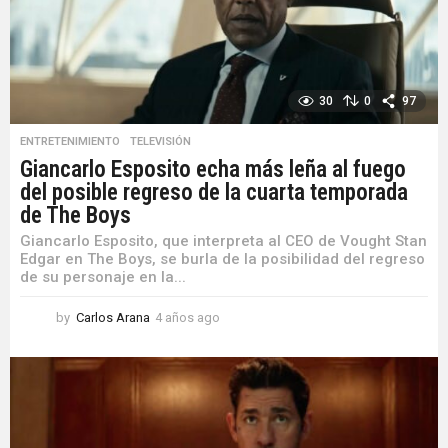
o
30
0
97
ENTRETENIMIENTO
,
TELEVISIÓN
Giancarlo Esposito echa más leña al fuego
del posible regreso de la cuarta temporada
de The Boys
Giancarlo Esposito, que interpreta al CEO de Vought Stan
Edgar en The Boys, se burla de la posibilidad del regreso
de su personaje en la...
by
Carlos Arana
4 años ago
4
a
ñ
o
s
a
g