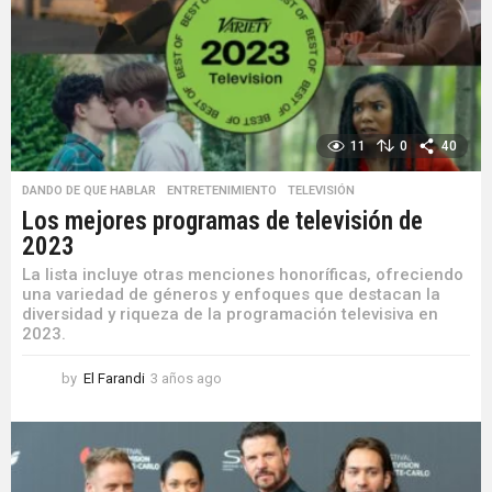
a
g
o
11
0
40
DANDO DE QUE HABLAR
,
ENTRETENIMIENTO
,
TELEVISIÓN
Los mejores programas de televisión de
2023
La lista incluye otras menciones honoríficas, ofreciendo
una variedad de géneros y enfoques que destacan la
diversidad y riqueza de la programación televisiva en
2023.
by
El Farandi
3 años ago
3
a
ñ
o
s
a