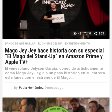
49
0
103
DANDO DE QUE HABLAR
,
EL CHISME DEL DÍA
,
ENTRETENIMIENTO
Mago Jey Jey hace historia con su especial
“El Mago del Stand-Up” en Amazon Prime y
Apple TV+
El venezolano Jelyson García, conocido artísticamente
como Mago Jey Jey, dio un paso histórico en su carrera
este lunes con el estreno de El Mago...
by
Paola Hernández
9 meses ago
9
m
e
s
e
s