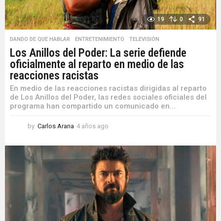
19
0
91
DANDO DE QUE HABLAR
,
ENTRETENIMIENTO
,
TELEVISIÓN
Los Anillos del Poder: La serie defiende
oficialmente al reparto en medio de las
reacciones racistas
En medio de las reacciones racistas dirigidas al reparto
de Los Anillos del Poder, las redes sociales oficiales del
programa han compartido un comunicado en...
by
Carlos Arana
4 años ago
4
a
ñ
o
s
a
g
o