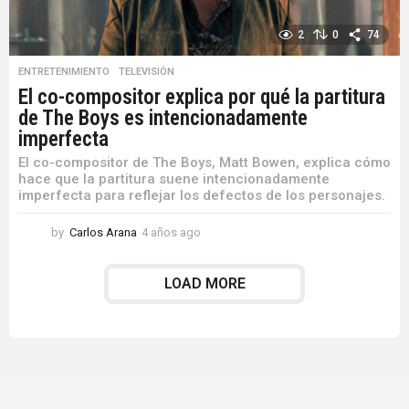
2
0
74
ENTRETENIMIENTO
,
TELEVISIÓN
El co-compositor explica por qué la partitura
de The Boys es intencionadamente
imperfecta
El co-compositor de The Boys, Matt Bowen, explica cómo
hace que la partitura suene intencionadamente
imperfecta para reflejar los defectos de los personajes.
by
Carlos Arana
4 años ago
4
a
ñ
LOAD MORE
o
s
a
g
o