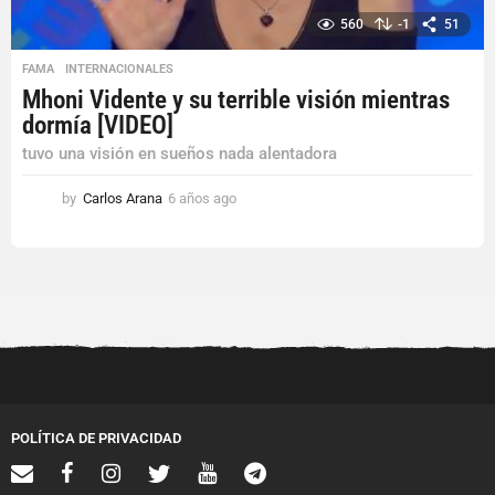
560
-1
51
FAMA
,
INTERNACIONALES
Mhoni Vidente y su terrible visión mientras
dormía [VIDEO]
tuvo una visión en sueños nada alentadora
by
Carlos Arana
6 años ago
6
a
ñ
o
s
a
g
o
POLÍTICA DE PRIVACIDAD