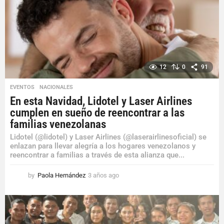
12
0
91
EVENTOS
,
NACIONALES
En esta Navidad, Lidotel y Laser Airlines
cumplen en sueño de reencontrar a las
familias venezolanas
Lidotel (@lidotel) y Laser Airlines (@laserairlinesoficial) se
enlazan para llevar alegría a los hogares venezolanos y
reencontrar a familias a través de esta alianza que...
by
Paola Hernández
3 años ago
3
a
ñ
o
s
a