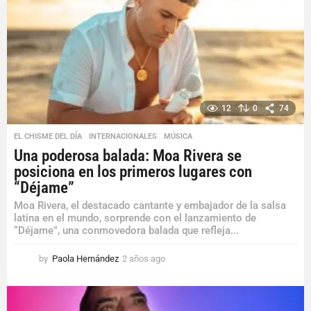
a
g
o
12
0
74
EL CHISME DEL DÍA
,
INTERNACIONALES
,
MÚSICA
Una poderosa balada: Moa Rivera se
posiciona en los primeros lugares con
“Déjame”
Moa Rivera, el destacado cantante y embajador de la salsa
latina en el mundo, sorprende con el lanzamiento de
“Déjame”, una conmovedora balada que refleja...
by
Paola Hernández
2 años ago
2
a
ñ
o