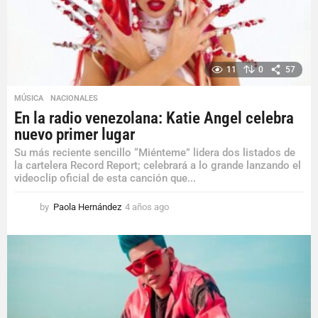
o
11
0
57
MÚSICA
,
NACIONALES
En la radio venezolana: Katie Angel celebra
nuevo primer lugar
Su más reciente sencillo “Miénteme” lidera dos listados de
la cartelera Record Report; celebrará a lo grande lanzando el
videoclip oficial de esta canción que...
by
Paola Hernández
4 años ago
4
a
ñ
o
s
a
g
o