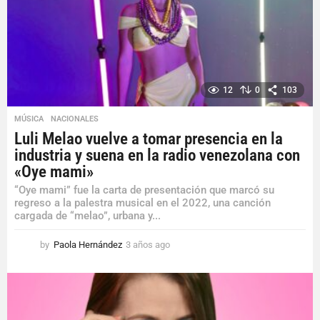
g
o
12
0
103
MÚSICA
,
NACIONALES
Luli Melao vuelve a tomar presencia en la
industria y suena en la radio venezolana con
«Oye mami»
“Oye mami” fue la carta de presentación que marcó su
regreso a la palestra musical en el 2022, una canción
cargada de “melao”, urbana y...
by
Paola Hernández
3 años ago
3
a
ñ
o
s
a