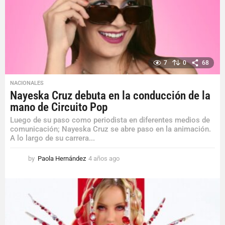
g
o
7
0
68
NACIONALES
Nayeska Cruz debuta en la conducción de la
mano de Circuito Pop
Luego de su paso como periodista en diferentes medios de
comunicación; Nayeska Cruz se abre paso en la animación.
A lo largo de su carrera...
by
Paola Hernández
4 años ago
4
a
ñ
o
s
a
g