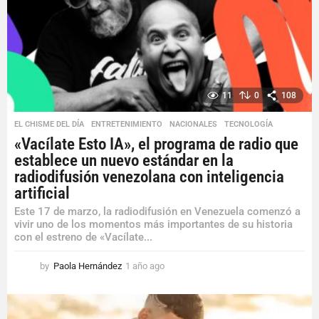
11
0
108
EL CHISME DEL DÍA
,
ENTRETENIMIENTO
,
NACIONALES
,
TECNOLOGÍA
«Vacílate Esto IA», el programa de radio que
establece un nuevo estándar en la
radiodifusión venezolana con inteligencia
artificial
Este 17 de marzo, la radiodifusión en Venezuela comenzó a
vivir uno de los momentos más importantes de su historia
con el estreno de «Vacílate...
by
Paola Hernández
1 año ago
1
a
ñ
o