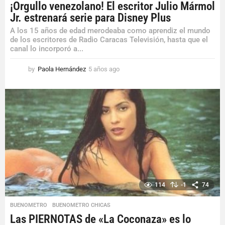
¡Orgullo venezolano! El escritor Julio Mármol
Jr. estrenará serie para Disney Plus
A los 15 años de edad merodeaba como aprendiz el mundo
de los escritores de Radio Caracas Televisión, hasta que el
canal lo incorporó a...
by
Paola Hernández
5 años ago
5
a
ñ
o
s
a
g
o
114
-1
74
BUENOMETRO
,
BUENOMETRO CHICAS
Las PIERNOTAS de «La Coconaza» es lo