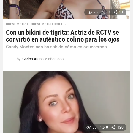
26
-3
91
BUENOMETRO
,
BUENOMETRO CHICOS
Con un bikini de tigrita: Actriz de RCTV se
convirtió en auténtico colirio para los ojos
Candy Montesinos ha sabido cómo enloquecernos.
by
Carlos Arana
5 años ago
5
a
ñ
o
s
a
g
o
33
0
120