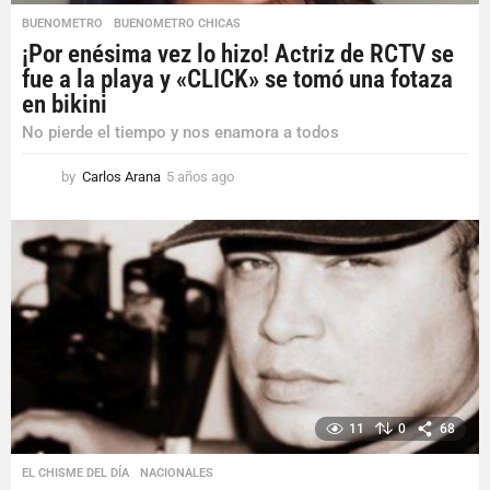
BUENOMETRO
,
BUENOMETRO CHICAS
¡Por enésima vez lo hizo! Actriz de RCTV se
fue a la playa y «CLICK» se tomó una fotaza
en bikini
No pierde el tiempo y nos enamora a todos
by
Carlos Arana
5 años ago
5
a
ñ
o
s
a
g
o
11
0
68
EL CHISME DEL DÍA
,
NACIONALES