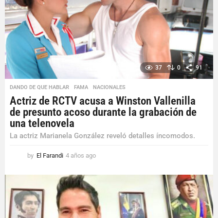
a
g
o
37
0
91
DANDO DE QUE HABLAR
,
FAMA
,
NACIONALES
Actriz de RCTV acusa a Winston Vallenilla
de presunto acoso durante la grabación de
una telenovela
La actriz Marianela González reveló detalles íncomodos.
by
El Farandi
4 años ago
4
a
ñ
o
s
a
g