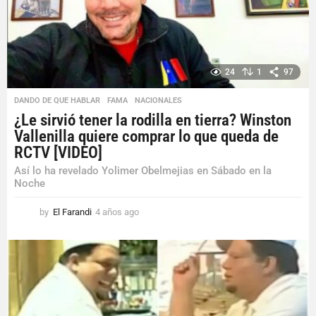
o
24
1
97
DANDO DE QUE HABLAR
,
FAMA
,
NACIONALES
¿Le sirvió tener la rodilla en tierra? Winston
Vallenilla quiere comprar lo que queda de
RCTV [VIDEO]
Así lo ha revelado Yolimer Obelmejias en Sábado en la
Noche
by
El Farandi
4 años ago
4
a
ñ
o
s
a
g
o