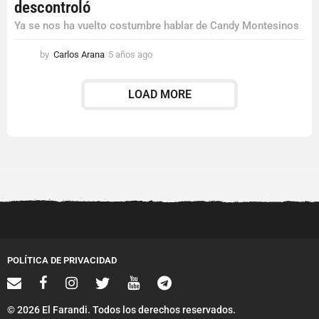
descontroló
Ya se nos ha vuelto costumbre hablar de Candy Montesinos
by
Carlos Arana
5 años ago
5
a
ñ
LOAD MORE
o
s
a
g
o
POLÍTICA DE PRIVACIDAD
© 2026 El Farandi. Todos los derechos reservados.