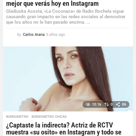
mejor que verás hoy en Instagram
Gladiuska Acosta, «La Coconaza» de Radio Rochela sigue
causando gran impacto en las redes sociales al demostrar
que los años no le han pasado encima. ...
by
Carlos Arana
5 años ago
5
a
ñ
o
s
a
g
o
10.1k
0
86
BUENOMETRO
,
BUENOMETRO CHICAS
¿Captaste la indirecta? Actriz de RCTV
muestra «su osito» en Instagram y todo se