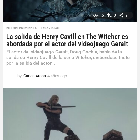
15
0
91
ENTRETENIMIENTO
,
TELEVISIÓN
La salida de Henry Cavill en The Witcher es
abordada por el actor del videojuego Geralt
El actor del videojuego Geralt, Doug Cockle, habla de la
salida de Henry Cavill de la serie Witcher, sintiéndose triste
por la salida del actor...
by
Carlos Arana
4 años ago
4
a
ñ
o
s
a
g
o