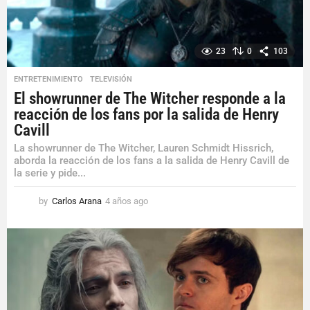
23
0
103
ENTRETENIMIENTO
,
TELEVISIÓN
El showrunner de The Witcher responde a la
reacción de los fans por la salida de Henry
Cavill
La showrunner de The Witcher, Lauren Schmidt Hissrich,
aborda la reacción de los fans a la salida de Henry Cavill de
la serie y pide...
by
Carlos Arana
4 años ago
4
a
ñ
o
s
a
g
o