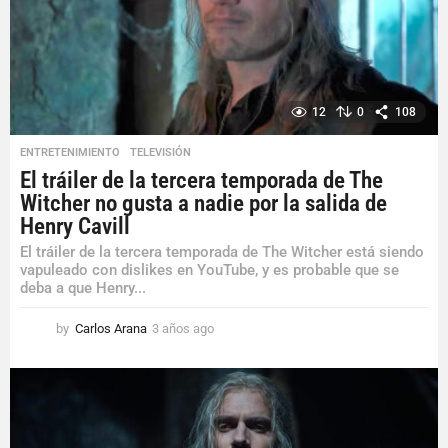
o
12
0
108
ENTRETENIMIENTO
,
TELEVISIÓN
El tráiler de la tercera temporada de The
Witcher no gusta a nadie por la salida de
Henry Cavill
El tráiler de la tercera temporada de The Witcher está siendo
vapuleado con dislikes en YouTube, y es probable que se
deba a que Henry...
by
Carlos Arana
3 años ago
3
a
ñ
o
s
a
g