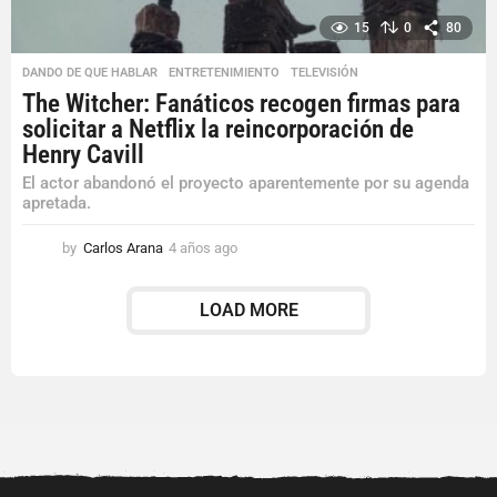
15
0
80
DANDO DE QUE HABLAR
,
ENTRETENIMIENTO
,
TELEVISIÓN
The Witcher: Fanáticos recogen firmas para
solicitar a Netflix la reincorporación de
Henry Cavill
El actor abandonó el proyecto aparentemente por su agenda
apretada.
by
Carlos Arana
4 años ago
4
a
ñ
LOAD MORE
o
s
a
g
o