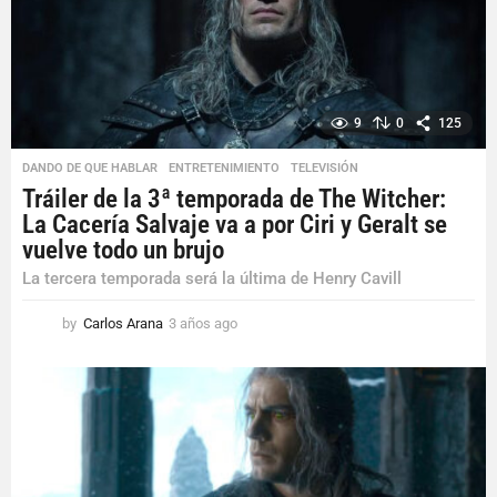
o
9
0
125
DANDO DE QUE HABLAR
,
ENTRETENIMIENTO
,
TELEVISIÓN
Tráiler de la 3ª temporada de The Witcher:
La Cacería Salvaje va a por Ciri y Geralt se
vuelve todo un brujo
La tercera temporada será la última de Henry Cavill
by
Carlos Arana
3 años ago
3
a
ñ
o
s
a
g
o