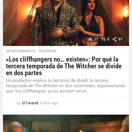
g
o
17
0
97
ENTRETENIMIENTO
,
TELEVISIÓN
«Los cliffhangers no… existen»: Por qué la
tercera temporada de The Witcher se divide
en dos partes
Un productor explica la decisión de dividir la tercera
temporada de The Witcher en dos volúmenes, argumentando
que "los cliffhangers ya no existen" en el...
by
El Farandi
3 años ago
3
a
ñ
o
s
a