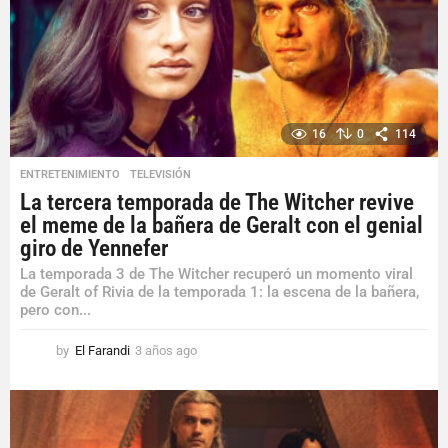
16
0
114
ENTRETENIMIENTO
,
TELEVISIÓN
La tercera temporada de The Witcher revive
el meme de la bañera de Geralt con el genial
giro de Yennefer
La temporada 3 de The Witcher recuperó un momento viral
de Geralt of Rivia de la temporada 1: la escena de la bañera,
pero con...
by
El Farandi
3 años ago
3
a
ñ
o
s
a