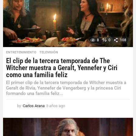
g
o
8
0
108
ENTRETENIMIENTO
,
TELEVISIÓN
El clip de la tercera temporada de The
Witcher muestra a Geralt, Yennefer y Ciri
como una familia feliz
El primer clip de la tercera temporada de Witcher muestra a
Geralt de Rivia, Yennefer de Vengerberg y la princesa Ciri
formando una familia feliz...
by
Carlos Arana
3 años ago
3
a
ñ
o
s
a