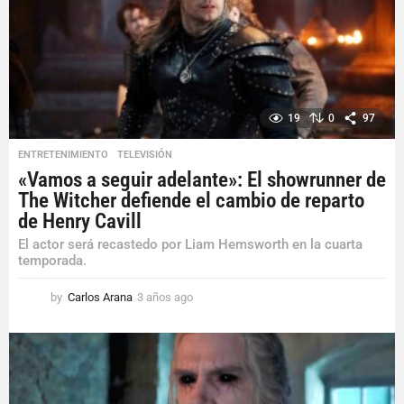
g
o
19
0
97
ENTRETENIMIENTO
,
TELEVISIÓN
«Vamos a seguir adelante»: El showrunner de
The Witcher defiende el cambio de reparto
de Henry Cavill
El actor será recastedo por Liam Hemsworth en la cuarta
temporada.
by
Carlos Arana
3 años ago
3
a
ñ
o
s
a
g