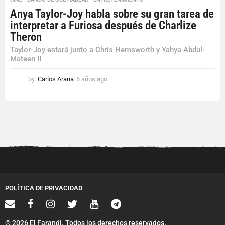
Anya Taylor-Joy habla sobre su gran tarea de
interpretar a Furiosa después de Charlize
Theron
Taylor-Joy estará junto a Chris Hemsworth y Yahya Abdul-
Mateen II
by
Carlos Arana
6 años ago
6
a
ñ
o
s
a
g
o
POLÍTICA DE PRIVACIDAD
© 2026 El Farandi. Todos los derechos reservados.