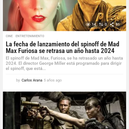
14
0
91
CINE
,
ENTRETENIMIENTO
La fecha de lanzamiento del spinoff de Mad
Max Furiosa se retrasa un año hasta 2024
El spinoff de Mad Max, Furiosa, se ha retrasado un año hasta
2024. El director George Miller está programado para dirigir
el spinoff, que está...
by
Carlos Arana
5 años ago
5
a
ñ
o
s
a
g
o