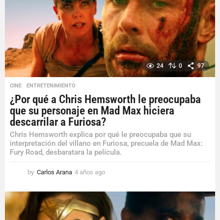
24
0
97
CINE
,
ENTRETENIMIENTO
¿Por qué a Chris Hemsworth le preocupaba
que su personaje en Mad Max hiciera
descarrilar a Furiosa?
Chris Hemsworth explica por qué le preocupaba que su
interpretación del villano en Furiosa, precuela de Mad Max:
Fury Road, desbaratara la película.
by
Carlos Arana
4 años ago
4
a
ñ
o
s
a