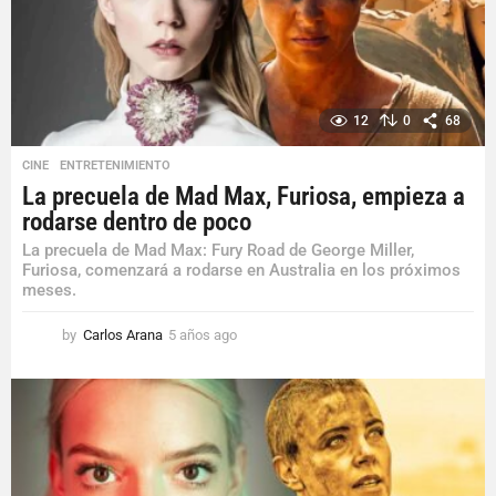
o
12
0
68
CINE
,
ENTRETENIMIENTO
La precuela de Mad Max, Furiosa, empieza a
rodarse dentro de poco
La precuela de Mad Max: Fury Road de George Miller,
Furiosa, comenzará a rodarse en Australia en los próximos
meses.
by
Carlos Arana
5 años ago
5
a
ñ
o
s
a
g
o