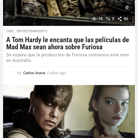
18
0
86
CINE
,
ENTRETENIMIENTO
A Tom Hardy le encanta que las películas de
Mad Max sean ahora sobre Furiosa
Se espera que la producción de Furiosa comience este mes
en Australia.
by
Carlos Arana
5 años ago
5
a
ñ
o
s
a
g
o