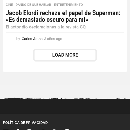
CINE
,
DANDO DE QUE HABLAR
,
ENTRETENIMIENTO
Jacob Elordi rechaza el papel de Superman:
«Es demasiado oscuro para mí»
El actor dio declaraciones a la revista GQ
by
Carlos Arana
3 años ago
3
a
ñ
LOAD MORE
o
s
a
g
o
POLÍTICA DE PRIVACIDAD