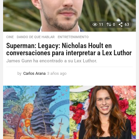
11
0
63
CINE
,
DANDO DE QUE HABLAR
,
ENTRETENIMIENTO
Superman: Legacy: Nicholas Hoult en
conversaciones para interpretar a Lex Luthor
James Gunn ha encontrado a su Lex Luthor.
by
Carlos Arana
3 años ago
3
a
ñ
o
s
a
g
o