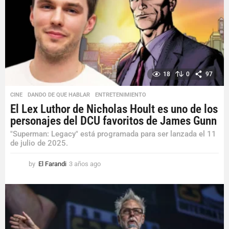
a
g
o
18
0
97
CINE
,
DANDO DE QUE HABLAR
,
ENTRETENIMIENTO
El Lex Luthor de Nicholas Hoult es uno de los
personajes del DCU favoritos de James Gunn
"Superman: Legacy" está programada para ser lanzada el 11
de julio de 2025.
by
El Farandi
3 años ago
3
a
ñ
o
s
a
g