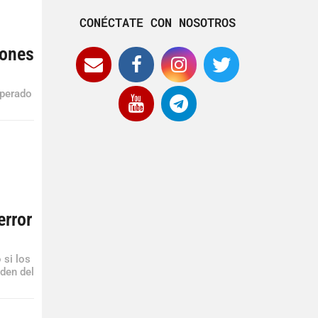
CONÉCTATE CON NOSOTROS
lones
uperado
error
 si los
nden del