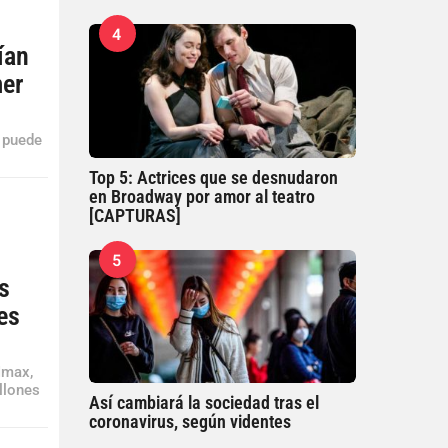
4
ían
mer
n puede
Top 5: Actrices que se desnudaron
en Broadway por amor al teatro
[CAPTURAS]
5
s
es
Imax,
illones
Así cambiará la sociedad tras el
coronavirus, según videntes