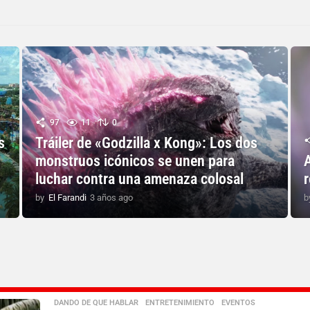
97
11
0
s
Tráiler de «Godzilla x Kong»: Los dos
monstruos icónicos se unen para
luchar contra una amenaza colosal
r
by
El Farandi
3 años ago
3
b
a
ñ
o
s
a
g
o
DANDO DE QUE HABLAR
,
ENTRETENIMIENTO
,
EVENTOS