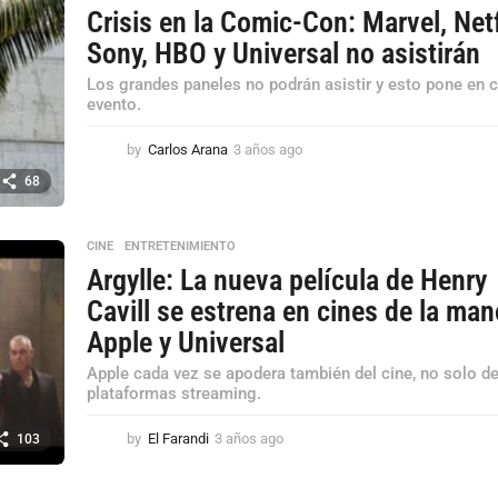
Crisis en la Comic-Con: Marvel, Netf
Sony, HBO y Universal no asistirán
Los grandes paneles no podrán asistir y esto pone en cr
evento.
by
Carlos Arana
3 años ago
3
a
68
ñ
o
s
CINE
,
ENTRETENIMIENTO
a
Argylle: La nueva película de Henry
g
o
Cavill se estrena en cines de la ma
Apple y Universal
Apple cada vez se apodera también del cine, no solo de
plataformas streaming.
by
El Farandi
3 años ago
3
103
a
ñ