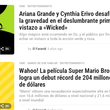
ñ
o
CINE
,
ENTRETENIMIENTO
s
Ariana Grande y Cynthia Erivo desaf
a
la gravedad en el deslumbrante pri
g
o
vistazo a «Wicked»
Algo mágico está ocurriendo en Oz, y el público por fi
echar un vistazo a toda la acción verde y rosa.
by
El Farandi
3 años ago
3
86
a
ñ
o
CINE
,
DANDO DE QUE HABLAR
,
ENTRETENIMIENTO
s
Wahoo! La película Super Mario Bro
a
logra un debut récord de 204 millon
g
o
de dólares
"Mario" obtuvo una recaudación especialmente alta en 
con 16,6 millones de dólares a nivel nacional y 21,6 m
a nivel mundial
86