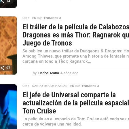
74
a
ñ
o
CINE
,
ENTRETENIMIENTO
s
El tráiler de la película de Calabozo
a
g
Dragones es más Thor: Ragnarok q
o
Juego de Tronos
Se publica un nuevo tráiler de Dungeons & Dragons: H
Among Thieves, que promete una historia de fantasía 
cercana en tono a Thor: Ragnarok...
97
by
Carlos Arana
4 años ago
4
a
ñ
CINE
,
DANDO DE QUE HABLAR
,
ENTRETENIMIENTO
o
El jefe de Universal comparte la
s
a
actualización de la película espacia
g
Tom Cruise
o
La película en el espacio de Tom Cruise está cada vez
cerca de volverse una realidad.