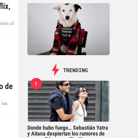
lix,
isis al
TRENDING
1
no de
 las
Donde hubo fuego… Sebastián Yatra
y Aitana despiertan los rumores de