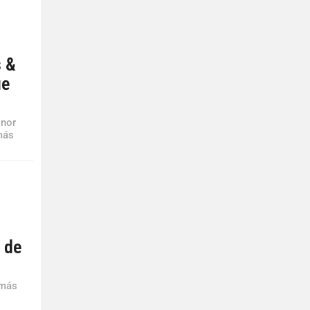
s &
ue
onor
más
l de
 más