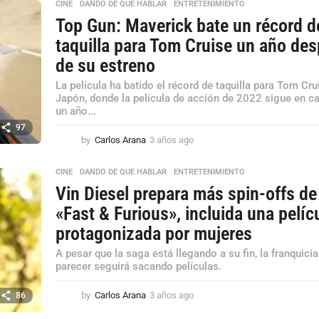
o
CINE
,
DANDO DE QUE HABLAR
,
ENTRETENIMIENTO
s
Top Gun: Maverick bate un récord d
a
taquilla para Tom Cruise un año de
g
o
de su estreno
La película ha batido el récord de taquilla para Tom Cru
Japón, donde la película de acción de 2022 sigue en ca
un año...
97
by
Carlos Arana
3 años ago
3
a
ñ
CINE
,
DANDO DE QUE HABLAR
,
ENTRETENIMIENTO
o
Vin Diesel prepara más spin-offs de
s
a
«Fast & Furious», incluida una pelíc
g
protagonizada por mujeres
o
A pesar que la saga está llegando a su fin, la franquicia
parecer seguirá sacando películas.
by
Carlos Arana
3 años ago
3
86
a