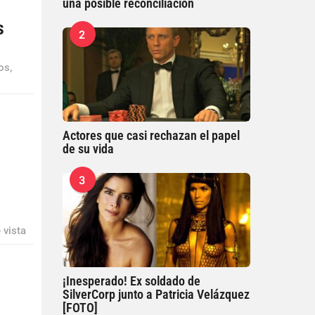
una posible reconciliación
s
2
os,
Actores que casi rechazan el papel
de su vida
3
 vista
¡Inesperado! Ex soldado de
SilverCorp junto a Patricia Velázquez
[FOTO]