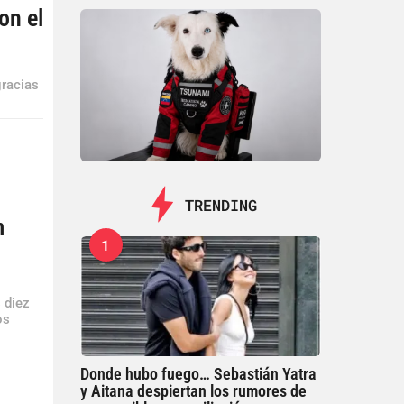
on el
gracias
TRENDING
m
1
 diez
os
Donde hubo fuego… Sebastián Yatra
y Aitana despiertan los rumores de