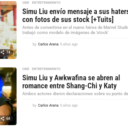
ñ
CINE
,
ENTRETENIMIENTO
o
Simu Liu envío mensaje a sus hater
s
a
con fotos de sus stock [+Tuits]
g
Antes de convertirse en el nuevo héroe de Marvel Studi
o
trabajó como modelo de imágenes de 'stock'
by
Carlos Arana
5 años ago
5
a
74
ñ
o
s
CINE
,
ENTRETENIMIENTO
a
Simu Liu y Awkwafina se abren al
g
o
romance entre Shang-Chi y Katy
Ambos actores dieron declaraciones sobre su punto de
by
Carlos Arana
5 años ago
5
a
ñ
68
o
s