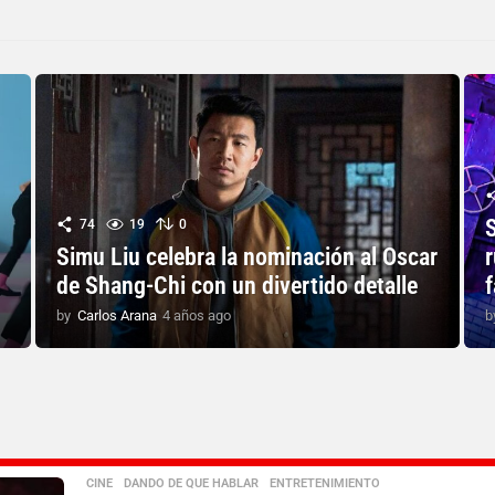
74
19
0
Simu Liu celebra la nominación al Oscar
de Shang-Chi con un divertido detalle
f
by
Carlos Arana
4 años ago
4
b
a
ñ
o
s
a
g
o
CINE
,
DANDO DE QUE HABLAR
,
ENTRETENIMIENTO