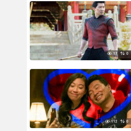
17
0
112
0