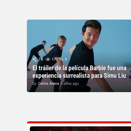
74
17
0
El tráiler de la película Barbie fue una
experiencia surrealista para Simu Liu
by
Carlos Arana
4 años ago
4
a
ñ
o
s
a
g
o