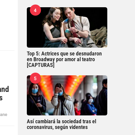
4
Top 5: Actrices que se desnudaron
en Broadway por amor al teatro
[CAPTURAS]
5
and
s
Jane
Así cambiará la sociedad tras el
coronavirus, según videntes