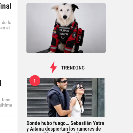
inal
l de lo
en el
TRENDING
1
l
 fans
 última
Donde hubo fuego… Sebastián Yatra
y Aitana despiertan los rumores de