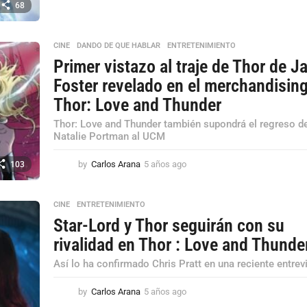
68
ñ
o
s
CINE
,
DANDO DE QUE HABLAR
,
ENTRETENIMIENTO
a
Primer vistazo al traje de Thor de J
g
o
Foster revelado en el merchandisin
Thor: Love and Thunder
Thor: Love and Thunder también supondrá el regreso d
Natalie Portman al UCM
by
Carlos Arana
5 años ago
5
103
a
ñ
o
CINE
,
ENTRETENIMIENTO
s
Star-Lord y Thor seguirán con su
a
rivalidad en Thor : Love and Thunde
g
o
Así lo ha confirmado Chris Pratt en una reciente entrevi
by
Carlos Arana
5 años ago
5
a