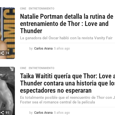
a
ñ
CINE
,
ENTRETENIMIENTO
o
Natalie Portman detalla la rutina de
s
a
entrenamiento de Thor : Love and
g
Thunder
o
La ganadora del Óscar habló con la revista Vanity Fair
by
Carlos Arana
5 años ago
5
a
74
ñ
o
s
CINE
,
ENTRETENIMIENTO
a
Taika Waititi quería que Thor: Love 
g
Thunder contara una historia que lo
o
espectadores no esperaran
Es totalmente posible que el reencuentro de Thor con 
Foster sea el romance central de la película
by
Carlos Arana
5 años ago
5
91