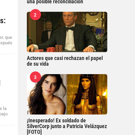
una posible reconciliación
2
s:
er, que
espués
Actores que casi rechazan el papel
de su vida
3
d
e la
bajo
¡Inesperado! Ex soldado de
SilverCorp junto a Patricia Velázquez
[FOTO]