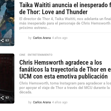
Taika Waititi anuncia el inesperado f
de Thor: Love and Thunder
El director de Thor 4, Taika Waititi, nos adelanta un fina
más inesperado para el personaje de Chris Hemsworth 
próximo estreno...
by
Carlos Arana
4 años ago
4
63
a
ñ
o
CINE
,
ENTRETENIMIENTO
s
Chris Hemsworth agradece a los
a
g
fanáticos la trayectoria de Thor en e
o
UCM con esta emotiva publicación
Chris Hemsworth, toma Instagram para agradecer a los
por apoyar el viaje de Thor a través del MCU durante la
década.
97
by
Carlos Arana
4 años ago
4
a