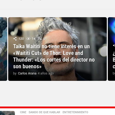
120
14
0
Taika Waititi no tiene interés en un
«Waititi Cut» de Thor: Love and
¿
Thunder: «Los cortes del director no
son buenos»
by
Carlos Arana
4 años ago
4
b
a
ñ
o
s
a
g
o
CINE
,
DANDO DE QUE HABLAR
,
ENTRETENIMIENTO