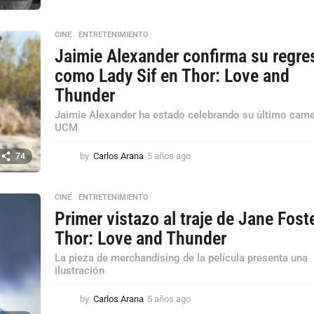
a
ñ
o
CINE
,
ENTRETENIMIENTO
s
Jaimie Alexander confirma su regre
a
como Lady Sif en Thor: Love and
g
o
Thunder
Jaimie Alexander ha estado celebrando su último came
UCM
by
Carlos Arana
5 años ago
5
74
a
ñ
o
CINE
,
ENTRETENIMIENTO
s
Primer vistazo al traje de Jane Fost
a
Thor: Love and Thunder
g
o
La pieza de merchandising de la película presenta una
ilustración
by
Carlos Arana
5 años ago
5
a