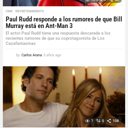
CINE
,
ENTRETENIMIENTO
Paul Rudd responde a los rumores de que Bill
Murray está en Ant-Man 3
El actor Paul Rudd tiene una respuesta descarada a los
recientes rumores de que su coprotagonista de Los
Cazafantasmas
by
Carlos Arana
5 años ago
5
a
ñ
o
s
a
g
o
7
0
108