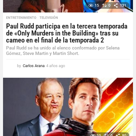
15
0
131
ENTRETENIMIENTO
,
TELEVISIÓN
Paul Rudd participa en la tercera temporada
de «Only Murders in the Building» tras su
cameo en el final de la temporada 2
Paul Rudd se ha unido al elenco conformado por Selena
Gómez, Steve Martin y Martin Short.
by
Carlos Arana
4 años ago
4
a
ñ
o
s
a
g
o
15
0
80