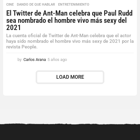
CINE
,
DANDO DE QUE HABLAR
,
ENTRETENIMIENTO
El Twitter de Ant-Man celebra que Paul Rudd
sea nombrado el hombre vivo más sexy del
2021
La cuenta oficial de Twitter de Ant-Man celebra que el actor
haya sido nombrado el hombre vivo más sexy de 2021 por la
revista People.
by
Carlos Arana
5 años ago
5
a
ñ
LOAD MORE
o
s
a
g
o