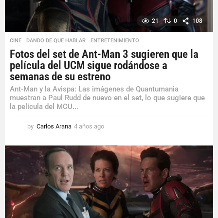
21
0
108
CINE
,
DANDO DE QUE HABLAR
,
ENTRETENIMIENTO
Fotos del set de Ant-Man 3 sugieren que la
película del UCM sigue rodándose a
semanas de su estreno
Ant-Man y la Avispa: Las imágenes de Quantumania
muestran a Paul Rudd de nuevo en el set, lo que sugiere que
la película del MCU...
by
Carlos Arana
4 años ago
4
a
ñ
o
s
a
g
o